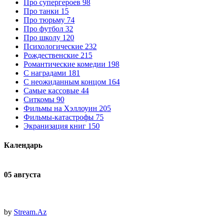
Про супергероев
98
Про танки
15
Про тюрьму
74
Про футбол
32
Про школу
120
Психологические
232
Рождественские
215
Романтические комедии
198
С наградами
181
С неожиданным концом
164
Самые кассовые
44
Ситкомы
90
Фильмы на Хэллоуин
205
Фильмы-катастрофы
75
Экранизация книг
150
Календарь
05 августа
0
с
by
Stream.Az