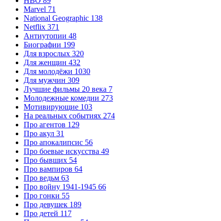
HBO
89
Marvel
71
National Geographic
138
Netflix
371
Антиутопии
48
Биографии
199
Для взрослых
320
Для женщин
432
Для молодёжи
1030
Для мужчин
309
Лучшие фильмы 20 века
7
Молодежные комедии
273
Мотивирующие
103
На реальных событиях
274
Про агентов
129
Про акул
31
Про апокалипсис
56
Про боевые искусства
49
Про бывших
54
Про вампиров
64
Про ведьм
63
Про войну 1941-1945
66
Про гонки
55
Про девушек
189
Про детей
117