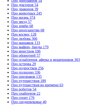
Про динозавров
54
Про докторов
54
Про драконов
39
Про животных
245
Про жизнь
374
Про звезд
57
Про зомби
68
Про инопланетян
68
Про космос
128
Про любовь
366
Про маньяков
133
Про мафию, банды
179
Про монстров
106
Про оборотней
57
Про ограбления, аферы и мошенников
303
Про острова
29
Про подростков
256
Про полицию
336
Про призраков
135
Про путешествия
189
Про путешествия во времени
63
Про роботов
54
Про снайперов
22
Про спорт
176
Про средневековье
40