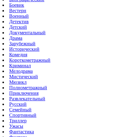
Боевик
Вестерн
Военный
Детектив
Детский
Документальный
Драма
Зарубежный
Исторический
Комедия
Короткометражный
Криминал
Мелодрама
Мистический
Мюзикл
Полнометражный
Приключения
Развлекательный
Русский
Семейный
Спортивный
Триллер
Ужасы
Фантастика