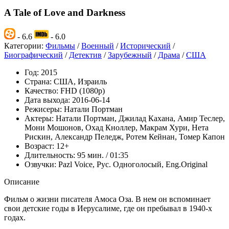
A Tale of Love and Darkness
- 6.6
- 6.0
Категории:
Фильмы
/
Военный
/
Исторический
/
Биографический
/
Детектив
/
Зарубежный
/
Драма
/
США
Год:
2015
Страна:
США, Израиль
Качество:
FHD (1080p)
Дата выхода:
2016-06-14
Режисеры:
Натали Портман
Актеры:
Натали Портман, Джилад Кахана, Амир Теслер,
Мони Мошонов, Охад Кноллер, Макрам Хури, Нета
Рискин, Александр Пеледж, Ротем Кейнан, Томер Капон
Возраст:
12+
Длительность:
95 мин. / 01:35
Озвучки:
Pazl Voice, Рус. Одноголосый, Eng.Original
Описание
Фильм о жизни писателя Амоса Оза. В нем он вспоминает
свои детские годы в Иерусалиме, где он пребывал в 1940-х
годах.