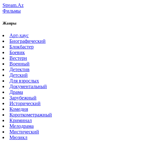
Stream.Az
Фильмы
Жанры
Арт-хаус
Биографический
Блокбастер
Боевик
Вестерн
Военный
Детектив
Детский
Для взрослых
Документальный
Драма
Зарубежный
Исторический
Комедия
Короткометражный
Криминал
Мелодрама
Мистический
Мюзикл