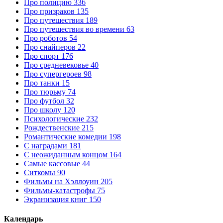
Про полицию
336
Про призраков
135
Про путешествия
189
Про путешествия во времени
63
Про роботов
54
Про снайперов
22
Про спорт
176
Про средневековье
40
Про супергероев
98
Про танки
15
Про тюрьму
74
Про футбол
32
Про школу
120
Психологические
232
Рождественские
215
Романтические комедии
198
С наградами
181
С неожиданным концом
164
Самые кассовые
44
Ситкомы
90
Фильмы на Хэллоуин
205
Фильмы-катастрофы
75
Экранизация книг
150
Календарь