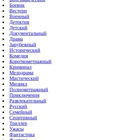
Боевик
Вестерн
Военный
Детектив
Детский
Документальный
Драма
Зарубежный
Исторический
Комедия
Короткометражный
Криминал
Мелодрама
Мистический
Мюзикл
Полнометражный
Приключения
Развлекательный
Русский
Семейный
Спортивный
Триллер
Ужасы
Фантастика