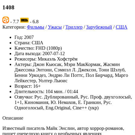
1408
- 7.7
- 6.8
Категории:
Фильмы
/
Ужасы
/
Триллер
/
Зарубежный
/
США
Год:
2007
Страна:
США
Качество:
FHD (1080p)
Дата выхода:
2007-07-12
Режисеры:
Микаэль Хофстрём
Актеры:
Джон Кьюсак, Мэри МакКормак, Жасмин
Джессика Энтони, Сэмюэл Л. Джексон, Тони Шэлуб,
Бенни Уркидез, Эндрю Ли Поттс, Пол Бирчард, Марго
Лейкестер, Уолтер Льюис
Возраст:
16+
Длительность:
104 мин. / 01:44
Озвучки:
Рус. Дублированный, Рус. Проф. двухголосый,
1+1, Киномания, Ю. Немахов, Е. Гранкин, Рус.
Одноголосый, Eng.Original, Cine++ (укр)
Описание
Известный писатель Майк Энслин, автор хоррор-романов,
пишет очередную книгу о необычных явлениях