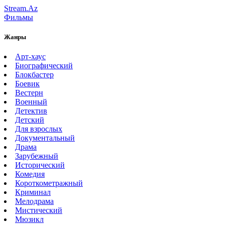
Stream.Az
Фильмы
Жанры
Арт-хаус
Биографический
Блокбастер
Боевик
Вестерн
Военный
Детектив
Детский
Для взрослых
Документальный
Драма
Зарубежный
Исторический
Комедия
Короткометражный
Криминал
Мелодрама
Мистический
Мюзикл