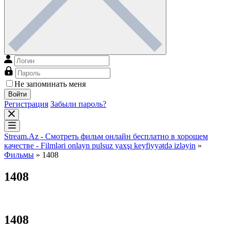
Не запоминать меня
Войти
Регистрация
Забыли пароль?
Stream.Az - Смотреть фильм онлайн бесплатно в хорошем
качестве - Filmləri onlayn pulsuz yaxşı keyfiyyətdə izləyin
»
Фильмы
» 1408
1408
1408