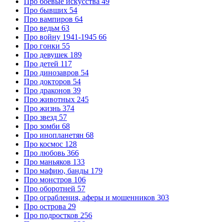
Про боевые искусства
49
Про бывших
54
Про вампиров
64
Про ведьм
63
Про войну 1941-1945
66
Про гонки
55
Про девушек
189
Про детей
117
Про динозавров
54
Про докторов
54
Про драконов
39
Про животных
245
Про жизнь
374
Про звезд
57
Про зомби
68
Про инопланетян
68
Про космос
128
Про любовь
366
Про маньяков
133
Про мафию, банды
179
Про монстров
106
Про оборотней
57
Про ограбления, аферы и мошенников
303
Про острова
29
Про подростков
256