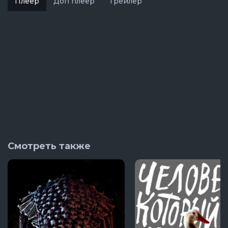
Плеер
Доп плеер
Трейлер
Смотреть также