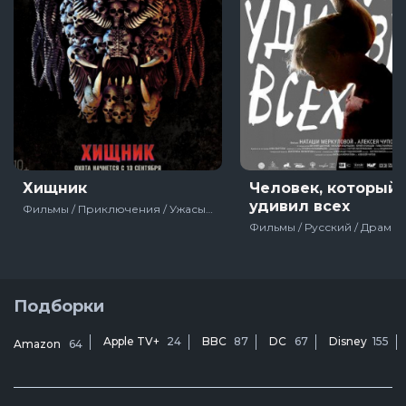
Хищник
Человек, который
удивил всех
Фильмы / Приключения / Ужасы / Фантастика / Блокбастер / Боевик / Триллер / Зарубежный / Фильмы на Хэллоуин / Про инопланетян / Для молодёжи / США / 2018
Подборки
Apple TV+
24
BBC
87
DC
67
Disney
155
Amazon
64