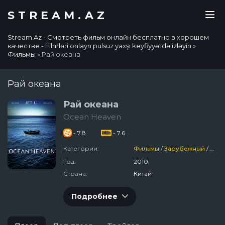
STREAM.AZ
Stream.Az - Смотреть фильм онлайн бесплатно в хорошем
качестве - Filmləri onlayn pulsuz yaxşı keyfiyyətdə izləyin
»
Фильмы
» Рай океана
Рай океана
Рай океана
Ocean Heaven
- 7.8
- 7.6
Категории:
Фильмы
/
Зарубежный
/
Дра
Год:
2010
Страна:
Китай
Подробнее