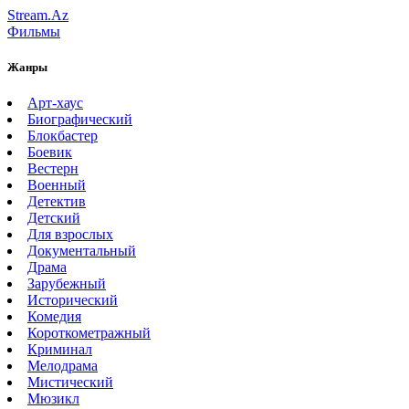
Stream.Az
Фильмы
Жанры
Арт-хаус
Биографический
Блокбастер
Боевик
Вестерн
Военный
Детектив
Детский
Для взрослых
Документальный
Драма
Зарубежный
Исторический
Комедия
Короткометражный
Криминал
Мелодрама
Мистический
Мюзикл