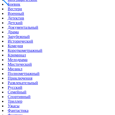
Боевик
Вестерн
Военный
Детектив
Детский
Документальный
Драма
Зарубежный
Исторический
Комедия
Короткометражный
Криминал
Мелодрама
Мистический
Мюзикл
Полнометражный
Приключения
Развлекательный
Русский
Семейный
Спортивный
Триллер
Ужасы
Фантастика