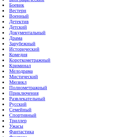
Боевик
Вестерн
Военный
Детектив
Детский
Документальный
Драма
Зарубежный
Исторический
Комедия
Короткометражный
Криминал
Мелодрама
Мистический
Мюзикл
Полнометражный
Приключения
Развлекательный
Русский
Семейный
Спортивный
Триллер
Ужасы
Фантастика