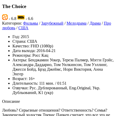
The Choice
- 6.8
- 6.6
Категории:
Фильмы
/
Зарубежный
/
Мелодрама
/
Драма
/
Про
любовь
/
США
Год:
2015
Страна:
США
Качество:
FHD (1080p)
Дата выхода:
2016-04-21
Режисеры:
Росс Кац
Актеры:
Бенджамин Уокер, Тереза Палмер, Мэгги Грэйс,
Александра Даддарио, Том Уилкинсон, Том Уэллинг,
Джесси Бойд, Брэд Джеймс, Нори Виктория, Анна
Энгер
Возраст:
16+
Длительность:
111 мин. / 01:51
Озвучки:
Рус. Дублированный, Eng.Original, Укр.
Дубльований, К1 (укр)
Описание
Любовь? Серьезные отношения? Ответственность? Семья?
Закоренелый холостяк Тревис Паркер считает, что все это не