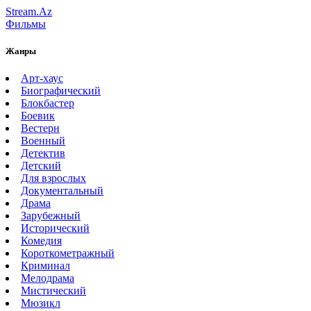
Stream.Az
Фильмы
Жанры
Арт-хаус
Биографический
Блокбастер
Боевик
Вестерн
Военный
Детектив
Детский
Для взрослых
Документальный
Драма
Зарубежный
Исторический
Комедия
Короткометражный
Криминал
Мелодрама
Мистический
Мюзикл