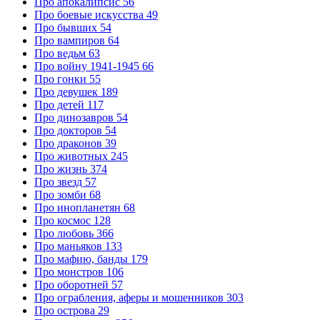
Про апокалипсис
56
Про боевые искусства
49
Про бывших
54
Про вампиров
64
Про ведьм
63
Про войну 1941-1945
66
Про гонки
55
Про девушек
189
Про детей
117
Про динозавров
54
Про докторов
54
Про драконов
39
Про животных
245
Про жизнь
374
Про звезд
57
Про зомби
68
Про инопланетян
68
Про космос
128
Про любовь
366
Про маньяков
133
Про мафию, банды
179
Про монстров
106
Про оборотней
57
Про ограбления, аферы и мошенников
303
Про острова
29