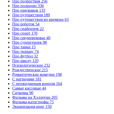
Про подростков
256
Про полицию
336
Про призраков
135
Про путешествия
189
Про путешествия во времени
63
Про роботов
54
Про снайперов
22
Про спорт
176
Про средневековье
40
Про супергероев
98
Про танки
15
Про тюрьму
74
Про футбол
32
Про школу
120
Психологические
232
Рождественские
215
Романтические комедии
198
С наградами
181
С неожиданным концом
164
Самые кассовые
44
Ситкомы
90
Фильмы на Хэллоуин
205
Фильмы-катастрофы
75
Экранизация книг
150