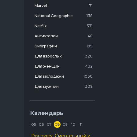
а
Marvel
71
тья,
National Geographic
138
е и
Netflix
371
е
, но
Антиутопии
48
огда
Биографии
199
Для взрослых
320
Для женщин
432
Для молодёжи
1030
Для мужчин
309
Лучшие фильмы 20 века
7
Молодежные комедии
273
Календарь
Мотивирующие
103
05
06
07
08
09
10
11
На реальных событиях
274
Discovery. Смертельный улов
Про агентов
129