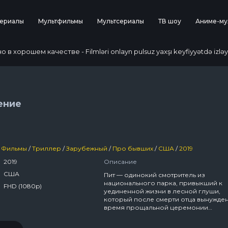
ериалы
Мультфильмы
Мультсериалы
ТВ шоу
Аниме-му
 хорошем качестве - Filmləri onlayn pulsuz yaxşı keyfiyyətdə izləy
ение
Фильмы
/
Триллер
/
Зарубежный
/
Про бывших
/
США
/
2019
2019
Описание
США
Пит — одинокий смотритель из
национального парка, привыкший к
FHD (1080p)
уединенной жизни в лесной глуши,
который после смерти отца вынужден
время прощальной церемонии
встретиться со своими братьями Даф
Гасом. Тем временем их дядя Рейнол