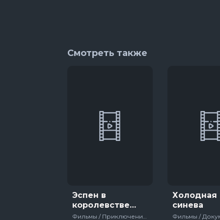
Смотреть также
Эспен в
Холодная
королевстве
синева
троллей
Фильмы / Приключения / Фэнтези / Зарубежный / 2017