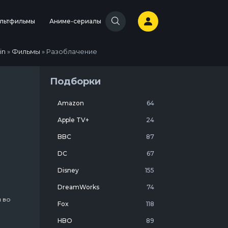
льтфильмы
Аниме-сериалы
in
»
Фильмы
» Разоблачение
Подборки
Amazon
64
Apple TV+
24
BBC
87
DC
67
Disney
155
DreamWorks
74
 во
Fox
118
фи и
HBO
89
ьдс