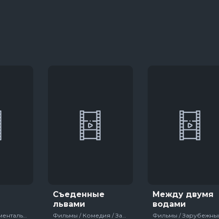
13 сезон 8 серяи
3 сезон 1 серяи
Темная сторона ринга
7 сезон 6 серяи
Тед Лассо
4 сезон 1 серяи
Съеденные
Между двумя
львами
водами
Фильмы / Документальный / Зарубежный / На реальных событиях / США / 2018
Фильмы / Комедия / Зарубежный / Великобритания / 2018