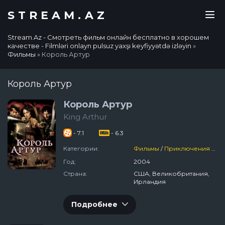
STREAM.AZ
Stream.Az - Смотреть фильм онлайн бесплатно в хорошем
качестве - Filmləri onlayn pulsuz yaxşı keyfiyyətdə izləyin
»
Фильмы
» Король Артур
Король Артур
Король Артур
King Arthur
- 7.1
- 6.3
Категории:
Фильмы
/
Приключения
/
Во
Год:
2004
Страна:
США, Великобритания,
Ирландия
Подробнее