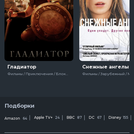
Гладиатор
Снежные ангелы
Фильмы / Приключения / Блокбастер / Боевик / Зарубежный / Драма / Лучшие фильмы 20 века / С наградами / Для мужчин / Мотивирующие / США / Великобритания
Подборки
Apple TV+
24
BBC
87
DC
67
Disney
155
Amazon
64