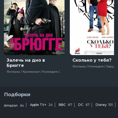
Залечь на дно в
Сколько у тебя?
Брюгге
Фильмы / Криминал / Комедия / Зарубежный / Драма / Про путешествия / США / Великобритания
Подборки
Apple TV+
24
BBC
87
DC
67
Disney
155
Amazon
64