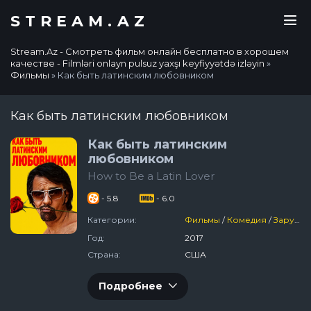
STREAM.AZ
Stream.Az - Смотреть фильм онлайн бесплатно в хорошем
качестве - Filmləri onlayn pulsuz yaxşı keyfiyyətdə izləyin
»
Фильмы
» Как быть латинским любовником
Как быть латинским любовником
Как быть латинским
любовником
How to Be a Latin Lover
- 5.8
- 6.0
Категории:
Фильмы
/
Комедия
/
Зарубежный
Год:
2017
Страна:
США
Подробнее