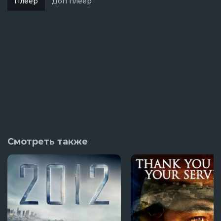
Плеер
Доп плеер
Смотреть также