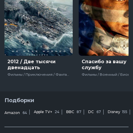
2012 / Две тысячи
Спасибо за вашу
двенадцать
службу
Фильмы / Приключения / Фантастика / Боевик / Зарубежный / Фильмы-катастрофы / США
Подборки
Apple TV+
24
BBC
87
DC
67
Disney
155
Amazon
64