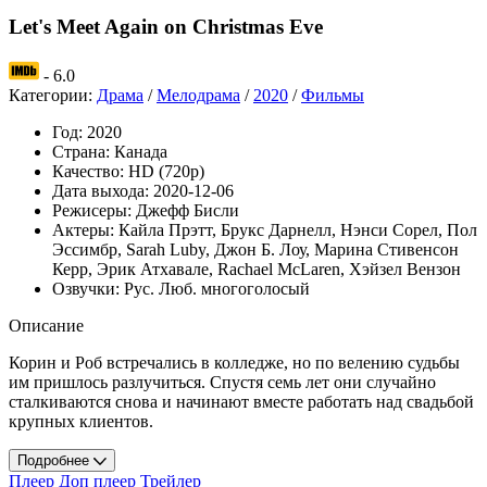
Let's Meet Again on Christmas Eve
- 6.0
Категории:
Драма
/
Мелодрама
/
2020
/
Фильмы
Год:
2020
Страна:
Канада
Качество:
HD (720p)
Дата выхода:
2020-12-06
Режисеры:
Джефф Бисли
Актеры:
Кайла Прэтт, Брукс Дарнелл, Нэнси Сорел, Пол
Эссимбр, Sarah Luby, Джон Б. Лоу, Марина Стивенсон
Керр, Эрик Атхавале, Rachael McLaren, Хэйзел Вензон
Озвучки:
Рус. Люб. многоголосый
Описание
Корин и Роб встречались в колледже, но по велению судьбы
им пришлось разлучиться. Спустя семь лет они случайно
сталкиваются снова и начинают вместе работать над свадьбой
крупных клиентов.
Подробнее
Плеер
Доп плеер
Трейлер