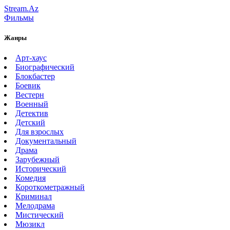
Stream.Az
Фильмы
Жанры
Арт-хаус
Биографический
Блокбастер
Боевик
Вестерн
Военный
Детектив
Детский
Для взрослых
Документальный
Драма
Зарубежный
Исторический
Комедия
Короткометражный
Криминал
Мелодрама
Мистический
Мюзикл