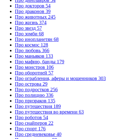
Про динозавров
54
Про докторов
54
Про драконов
39
Про животных
245
Про жизнь
374
Про звезд
57
Про зомби
68
Про инопланетян
68
Про космос
128
Про любовь
366
Про маньяков
133
Про мафию, банды
179
Про монстров
106
Про оборотней
57
Про ограбления, аферы и мошенников
303
Про острова
29
Про подростков
256
Про полицию
336
Про призраков
135
Про путешествия
189
Про путешествия во времени
63
Про роботов
54
Про снайперов
22
Про спорт
176
Про средневековье
40