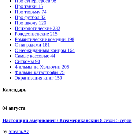
Про супергероев
98
Про танки
15
Про тюрьму
74
Про футбол
32
Про школу
120
Психологические
232
Рождественские
215
Романтические комедии
198
С наградами
181
С неожиданным концом
164
Самые кассовые
44
Ситкомы
90
Фильмы на Хэллоуин
205
Фильмы-катастрофы
75
Экранизация книг
150
Календарь
04 августа
0
Настоящий американец / Всеамериканский
8 сезон 5 серяи
by
Stream.Az