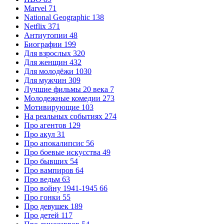
Marvel
71
National Geographic
138
Netflix
371
Антиутопии
48
Биографии
199
Для взрослых
320
Для женщин
432
Для молодёжи
1030
Для мужчин
309
Лучшие фильмы 20 века
7
Молодежные комедии
273
Мотивирующие
103
На реальных событиях
274
Про агентов
129
Про акул
31
Про апокалипсис
56
Про боевые искусства
49
Про бывших
54
Про вампиров
64
Про ведьм
63
Про войну 1941-1945
66
Про гонки
55
Про девушек
189
Про детей
117