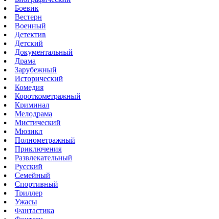
Боевик
Вестерн
Военный
Детектив
Детский
Документальный
Драма
Зарубежный
Исторический
Комедия
Короткометражный
Криминал
Мелодрама
Мистический
Мюзикл
Полнометражный
Приключения
Развлекательный
Русский
Семейный
Спортивный
Триллер
Ужасы
Фантастика