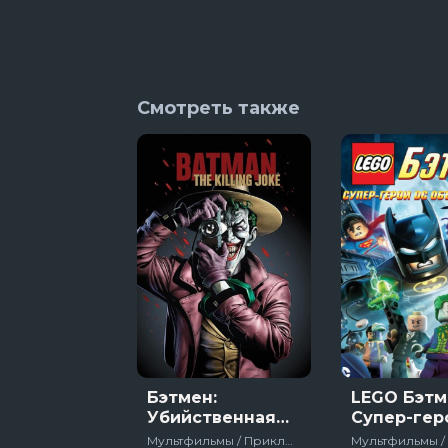
13 сезон 8 се
Темная сто
7 сезон 6 сер
Тед Лассо
Смотреть также
4 сезон 1 сер
Бэтмен:
LEGO Бэтм
Убийственная
Супер-гер
шутка
объединя
Мультфильмы / Приключения / Фантастика / Полнометражный / Боевик / Зарубежный / США / 2016