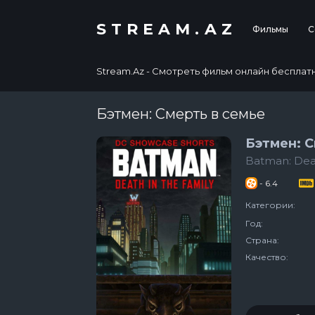
STREAM.AZ
Фильмы
С
Stream.Az - Смотреть фильм онлайн бесплатно в
Бэтмен: Смерть в семье
Бэтмен: С
Batman: Deat
- 6.4
Категории:
Год:
Страна:
Качество: