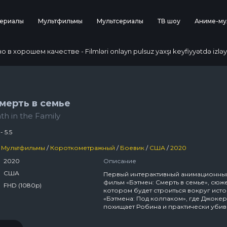
ериалы
Мультфильмы
Мультсериалы
ТВ шоу
Аниме-му
 хорошем качестве - Filmləri onlayn pulsuz yaxşı keyfiyyətdə izləy
мерть в семье
h in the Family
- 5.5
Мультфильмы
/
Короткометражный
/
Боевик
/
США
/
2020
2020
Описание
США
Первый интерактивный анимационны
фильм «Бэтмен: Смерть в семье», сюже
FHD (1080p)
котором будет строиться вокруг ист
«Бэтмена: Под колпаком», где Джокер
похищает Робина и практически убив
его. В определенные моменты зрите
будут доступны варианты, которые