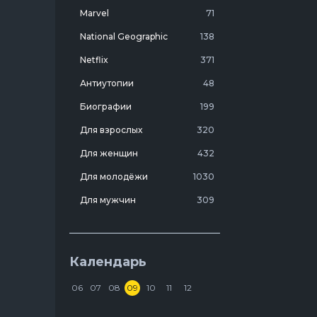
ии.
Marvel
71
 он
National Geographic
138
ом.
Netflix
371
Антиутопии
48
Биографии
199
Для взрослых
320
Для женщин
432
Для молодёжи
1030
Для мужчин
309
Лучшие фильмы 20 века
7
Молодежные комедии
273
Календарь
Мотивирующие
103
06
07
08
09
10
11
12
На реальных событиях
274
Discovery. Смертельный улов
Про агентов
129