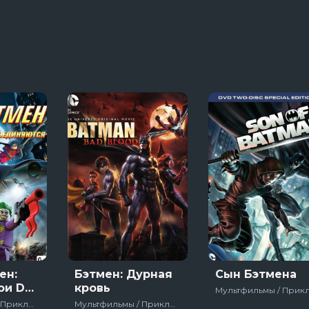
ряи
3 сезон 1 серяи
22 сезон 12 серя
рона ринга
Укрытие
яи
3 сезон 6 серяи
яи
ен:
Бэтмен: Дурная
Сын Бэтмена
ои DC
кровь
ются
Мультфильмы / Приключения / Детский / Полнометражный / Боевик / Зарубежный / Для молодёжи / DC / США / Великобритания
Мультфильмы / Приключения / Фантастика / Полнометражный / Боевик / Зарубежный / Для молодёжи / DC / США / 2016