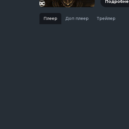
Подробне
Плеер
Доп плеер
Трейлер
В изоляции