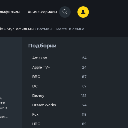
льтфильмы
Аниме-сериалы
in
»
Мультфильмы
» Бэтмен: Смерть в семье
Подборки
Amazon
64
Apple TV+
24
BBC
87
DC
67
Disney
155
й
т в
DreamWorks
74
ории
Fox
118
ает
лю
HBO
89