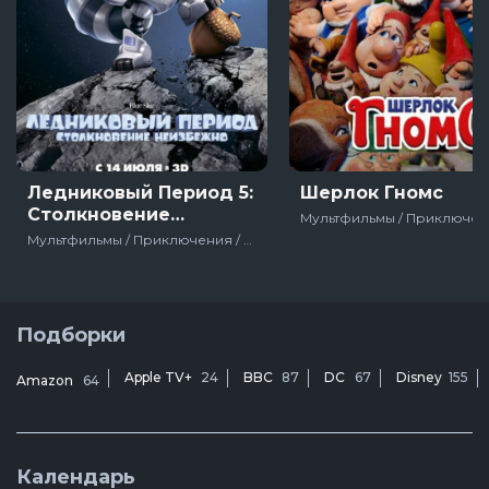
Ледниковый Период 5:
Шерлок Гномс
Столкновение
Неизбежно
Мультфильмы / Приключения / Детский / Семейный / Комедия / Зарубежный / Про динозавров / Про жизнь / США / 2016
Подборки
Apple TV+
24
BBC
87
DC
67
Disney
155
Amazon
64
Календарь