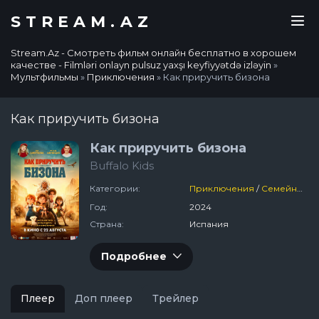
STREAM.AZ
Stream.Az - Смотреть фильм онлайн бесплатно в хорошем
качестве - Filmləri onlayn pulsuz yaxşı keyfiyyətdə izləyin
»
Мультфильмы
»
Приключения
» Как приручить бизона
Как приручить бизона
Как приручить бизона
Buffalo Kids
Категории:
Приключения
/
Семейный
/
Год:
2024
Страна:
Испания
Подробнее
Плеер
Доп плеер
Трейлер