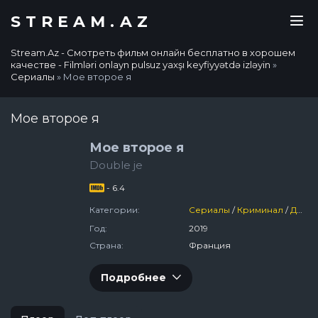
STREAM.AZ
Stream.Az - Смотреть фильм онлайн бесплатно в хорошем
качестве - Filmləri onlayn pulsuz yaxşı keyfiyyətdə izləyin
»
Сериалы
» Мое второе я
Мое второе я
Мое второе я
Double je
- 6.4
Категории:
Сериалы
/
Криминал
/
Детектив
Год:
2019
Страна:
Франция
Подробнее