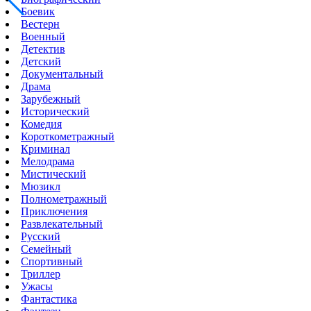
Боевик
Вестерн
Военный
Детектив
Детский
Документальный
Драма
Зарубежный
Исторический
Комедия
Короткометражный
Криминал
Мелодрама
Мистический
Мюзикл
Полнометражный
Приключения
Развлекательный
Русский
Семейный
Спортивный
Триллер
Ужасы
Фантастика