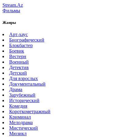
Stream.Az
Фильмы
Жанры
Арт-хаус
Биографический
Блокбастер
Боевик
Вестерн
Военный
Детектив
Детский
Для взрослых
Документальный
Драма
Зарубежный
Исторический
Комедия
Короткометражный
Криминал
Мелодрама
Мистический
Мюзикл