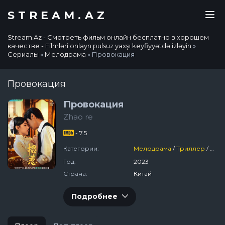
STREAM.AZ
Stream.Az - Смотреть фильм онлайн бесплатно в хорошем
качестве - Filmləri onlayn pulsuz yaxşı keyfiyyətdə izləyin
»
Сериалы
»
Мелодрама
» Провокация
Провокация
Провокация
Zhao re
- 7.5
Категории:
Мелодрама
/
Триллер
/
Ист
Год:
2023
Страна:
Китай
Подробнее