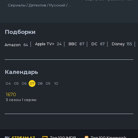
3 серия
Сериалы / Детектив / Русский / Драма / Россия / 2019
2 серия
1 серия
Подборки
Apple TV+
24
BBC
87
DC
67
Disney
155
Amazon
64
Календарь
04
05
06
07
08
09
10
1670
D
3 сезон 1 серяи
2
У
3
BY
STREAM.AZ
Топ 100 IMDB
Топ 100 Kinopoisk