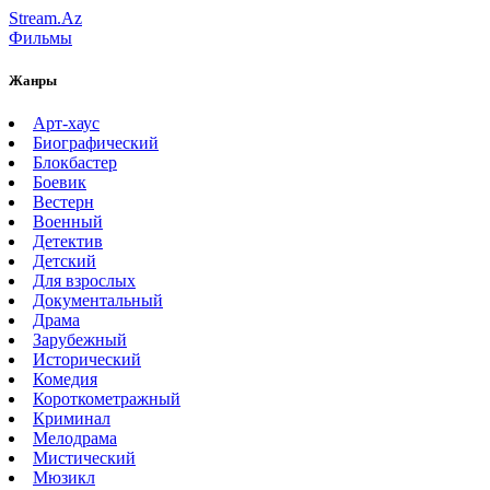
Stream.Az
Фильмы
Жанры
Арт-хаус
Биографический
Блокбастер
Боевик
Вестерн
Военный
Детектив
Детский
Для взрослых
Документальный
Драма
Зарубежный
Исторический
Комедия
Короткометражный
Криминал
Мелодрама
Мистический
Мюзикл