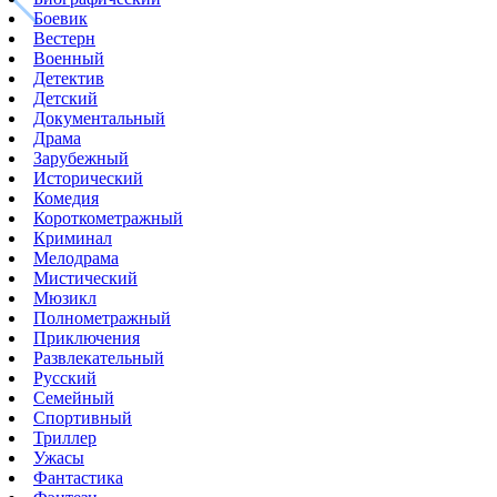
Боевик
Вестерн
Военный
Детектив
Детский
Документальный
Драма
Зарубежный
Исторический
Комедия
Короткометражный
Криминал
Мелодрама
Мистический
Мюзикл
Полнометражный
Приключения
Развлекательный
Русский
Семейный
Спортивный
Триллер
Ужасы
Фантастика