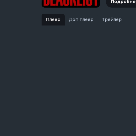
Подробне
Плеер
Доп плеер
Трейлер