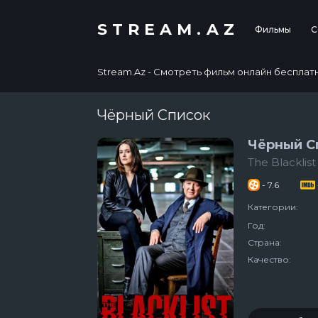
STREAM.AZ
Фильмы
С
Stream.Az - Смотреть фильм онлайн бесплатно в
Чёрный Список
Чёрный С
The Blacklist
- 7.6
Категории:
Год:
Страна:
Качество: