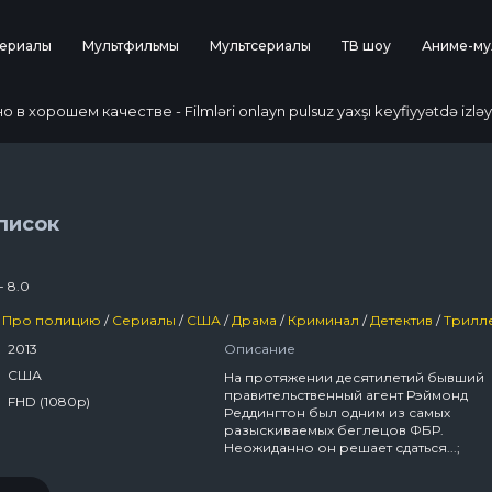
ериалы
Мультфильмы
Мультсериалы
ТВ шоу
Аниме-му
 хорошем качестве - Filmləri onlayn pulsuz yaxşı keyfiyyətdə izləy
писок
- 8.0
Про полицию
/
Сериалы
/
США
/
Драма
/
Криминал
/
Детектив
/
Трилл
2013
Описание
США
На протяжении десятилетий бывший
правительственный агент Рэймонд
FHD (1080p)
Реддингтон был одним из самых
разыскиваемых беглецов ФБР.
Неожиданно он решает сдаться...;