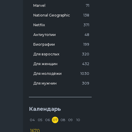
Marvel
71
National Geographic
138
Netflix
371
Антиутопии
48
Биографии
199
Для взрослых
320
Для женщин
432
Для молодёжи
1030
Для мужчин
309
Лучшие фильмы 20 века
7
Молодежные комедии
273
Календарь
Мотивирующие
103
04
05
06
07
08
09
10
На реальных событиях
274
1670
Про агентов
129