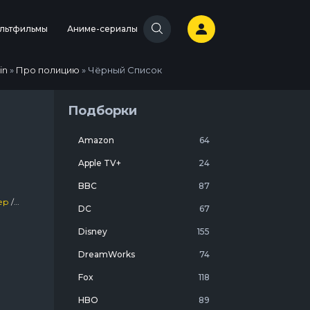
льтфильмы
Аниме-сериалы
in
»
Про полицию
» Чёрный Список
Подборки
Amazon
64
Apple TV+
24
BBC
87
ер
/
Зарубежный
DC
67
Disney
155
DreamWorks
74
Fox
118
HBO
89