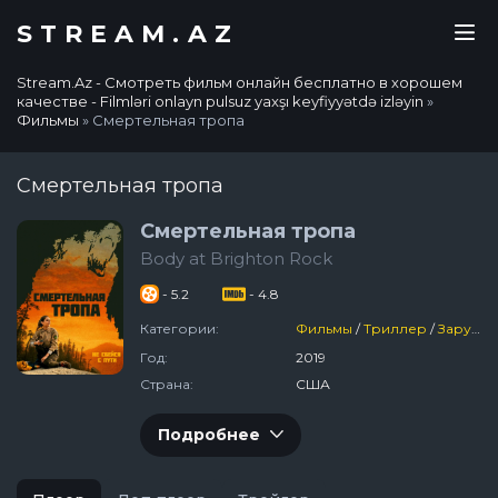
STREAM.AZ
Stream.Az - Смотреть фильм онлайн бесплатно в хорошем
качестве - Filmləri onlayn pulsuz yaxşı keyfiyyətdə izləyin
»
Фильмы
» Смертельная тропа
Смертельная тропа
Смертельная тропа
Body at Brighton Rock
- 5.2
- 4.8
Категории:
Фильмы
/
Триллер
/
Зарубежный
Год:
2019
Страна:
США
Подробнее