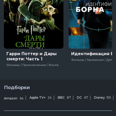
Гарри Поттер и Дары
Идентификация Б
смерти: Часть 1
Фильмы / Приключения / Фэнтези / Детектив / Боевик / Зарубежный / Экранизация книг / Про школу / Про подростков / Про призраков / Для молодёжи / США / Великобритания
Подборки
Apple TV+
24
BBC
87
DC
67
Disney
155
Amazon
64