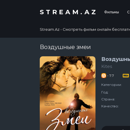
STREAM.AZ
Фильмы
С
Stream.Az - Смотреть фильм онлайн бесплатно в
Воздушные змеи
Воздушны
Kites
- 7.7
Категории:
Год:
Страна:
Качество: