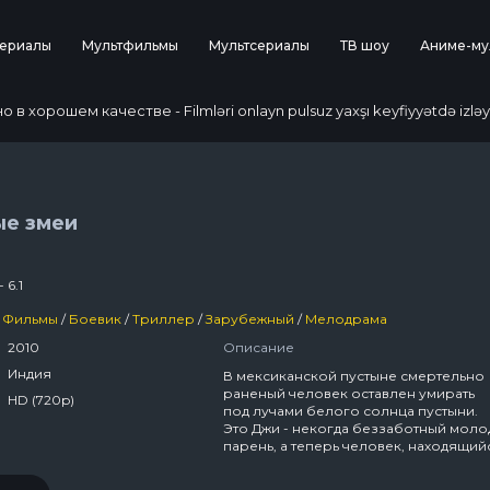
ериалы
Мультфильмы
Мультсериалы
ТВ шоу
Аниме-му
 хорошем качестве - Filmləri onlayn pulsuz yaxşı keyfiyyətdə izləy
е змеи
- 6.1
Фильмы
/
Боевик
/
Триллер
/
Зарубежный
/
Мелодрама
2010
Описание
Индия
В мексиканской пустыне смертельно
раненый человек оставлен умирать
HD (720p)
под лучами белого солнца пустыни.
Это Джи - некогда беззаботный моло
парень, а теперь человек, находящий
в розыске.Одна лишь вещь заставляе
его умирающее тело цепляться