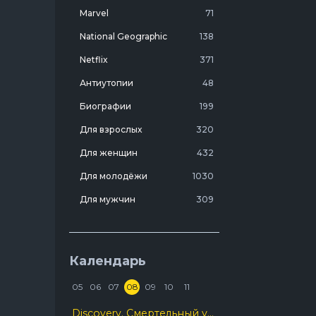
Marvel
71
зни,
National Geographic
138
ена
Netflix
371
Антиутопии
48
Биографии
199
Для взрослых
320
Для женщин
432
Для молодёжи
1030
Для мужчин
309
Лучшие фильмы 20 века
7
Молодежные комедии
273
Календарь
Мотивирующие
103
05
06
07
08
09
10
11
На реальных событиях
274
Discovery. Смертельный улов
Про агентов
129