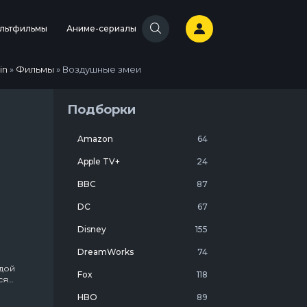
льтфильмы
Аниме-сериалы
in
»
Фильмы
» Воздушные змеи
Подборки
Amazon
64
Apple TV+
24
BBC
87
DC
67
Disney
155
DreamWorks
74
дой
Fox
118
ся
т
HBO
89