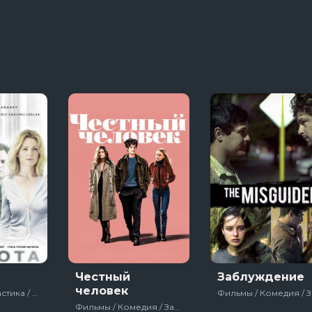
13 сезон 8 серяи
3 сезон 1 серяи
Темная сторона ринга
7 сезон 6 серяи
Тед Лассо
4 сезон 1 серяи
Честный
Заблуждение
человек
Фильмы / Фантастика / Детектив / Триллер / Зарубежный / Драма / Экранизация книг
Фильмы / Комедия / Зарубежный / Мелодрама / Драма / Про бывших / Франция / 2018