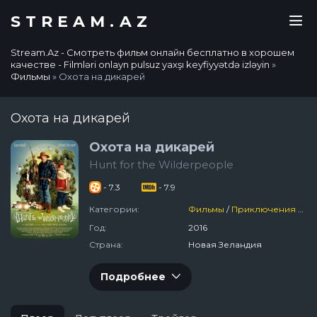
STREAM.AZ
Stream.Az - Смотреть фильм онлайн бесплатно в хорошем
качестве - Filmləri onlayn pulsuz yaxşı keyfiyyətdə izləyin
»
Фильмы
» Охота на дикарей
Охота на дикарей
Охота на дикарей
Hunt for the Wilderpeople
- 7.3
- 7.9
Категории:
Фильмы
/
Приключения
/
Ко
Год:
2016
Страна:
Новая Зеландия
Подробнее