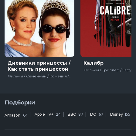
Дневники принцессы /
Калибр
Как стать принцессой
Фильмы / Семейный / Комедия / Мелодрама / Про девушек / Disney / США
Подборки
Apple TV+
24
BBC
87
DC
67
Disney
155
Amazon
64