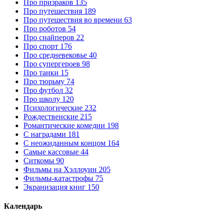
Про призраков
135
Про путешествия
189
Про путешествия во времени
63
Про роботов
54
Про снайперов
22
Про спорт
176
Про средневековье
40
Про супергероев
98
Про танки
15
Про тюрьму
74
Про футбол
32
Про школу
120
Психологические
232
Рождественские
215
Романтические комедии
198
С наградами
181
С неожиданным концом
164
Самые кассовые
44
Ситкомы
90
Фильмы на Хэллоуин
205
Фильмы-катастрофы
75
Экранизация книг
150
Календарь