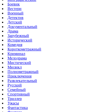
Боевик
Вестерн
Военный
Детектив
Детский
Документальный
Драма
Зарубежный
Исторический
Комедия
Короткометражный
Криминал
Мелодрама
Мистический
Мюзикл
Полнометражный
Приключения
Развлекательный
Русский
Семейный
Спортивный
Триллер
Ужасы
Фантастика