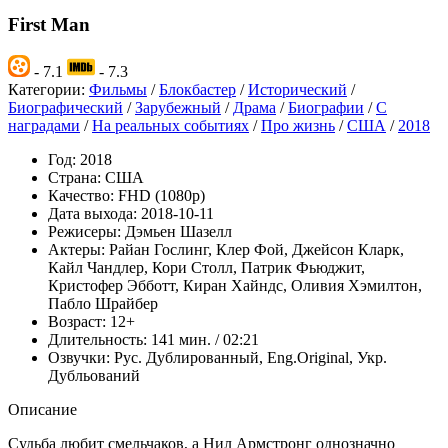
First Man
- 7.1
- 7.3
Категории:
Фильмы
/
Блокбастер
/
Исторический
/
Биографический
/
Зарубежный
/
Драма
/
Биографии
/
С
наградами
/
На реальных событиях
/
Про жизнь
/
США
/
2018
Год:
2018
Страна:
США
Качество:
FHD (1080p)
Дата выхода:
2018-10-11
Режисеры:
Дэмьен Шазелл
Актеры:
Райан Гослинг, Клер Фой, Джейсон Кларк,
Кайл Чандлер, Кори Столл, Патрик Фьюджит,
Кристофер Эбботт, Киран Хайндс, Оливия Хэмилтон,
Пабло Шрайбер
Возраст:
12+
Длительность:
141 мин. / 02:21
Озвучки:
Рус. Дублированный, Eng.Original, Укр.
Дубльований
Описание
Судьба любит смельчаков, а Нил Армстронг однозначно