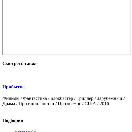
Смотреть также
Прибытие
Л
Фильмы / Фантастика / Блокбастер / Триллер / Зарубежный /
Ф
Драма / Про инопланетян / Про космос / США / 2016
с
Подборки