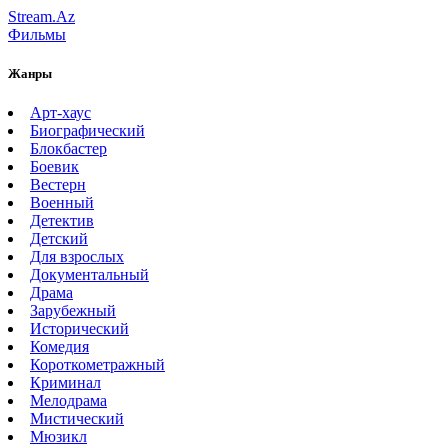
Stream.Az
Фильмы
Жанры
Арт-хаус
Биографический
Блокбастер
Боевик
Вестерн
Военный
Детектив
Детский
Для взрослых
Документальный
Драма
Зарубежный
Исторический
Комедия
Короткометражный
Криминал
Мелодрама
Мистический
Мюзикл