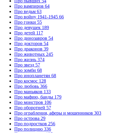
Про бывших
54
Про вампиров
64
Про ведьм
63
Про войну 1941-1945
66
Про гонки
55
Про девушек
189
Про детей
117
Про динозавров
54
Про докторов
54
Про драконов
39
Про животных
245
Про жизнь
374
Про звезд
57
Про зомби
68
Про инопланетян
68
Про космос
128
Про любовь
366
Про маньяков
133
Про мафию, банды
179
Про монстров
106
Про оборотней
57
Про ограбления, аферы и мошенников
303
Про острова
29
Про подростков
256
Про полицию
336