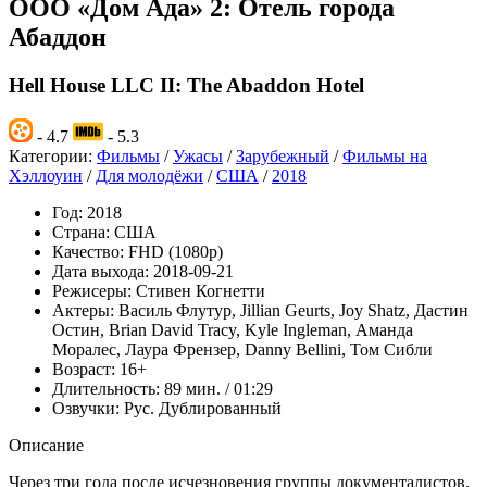
ООО «Дом Ада» 2: Отель города
Абаддон
Hell House LLC II: The Abaddon Hotel
- 4.7
- 5.3
Категории:
Фильмы
/
Ужасы
/
Зарубежный
/
Фильмы на
Хэллоуин
/
Для молодёжи
/
США
/
2018
Год:
2018
Страна:
США
Качество:
FHD (1080p)
Дата выхода:
2018-09-21
Режисеры:
Стивен Когнетти
Актеры:
Василь Флутур, Jillian Geurts, Joy Shatz, Дастин
Остин, Brian David Tracy, Kyle Ingleman, Аманда
Моралес, Лаура Френзер, Danny Bellini, Том Сибли
Возраст:
16+
Длительность:
89 мин. / 01:29
Озвучки:
Рус. Дублированный
Описание
Через три года после исчезновения группы документалистов,