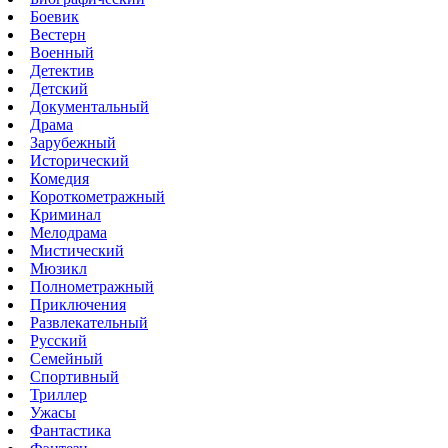
Боевик
Вестерн
Военный
Детектив
Детский
Документальный
Драма
Зарубежный
Исторический
Комедия
Короткометражный
Криминал
Мелодрама
Мистический
Мюзикл
Полнометражный
Приключения
Развлекательный
Русский
Семейный
Спортивный
Триллер
Ужасы
Фантастика