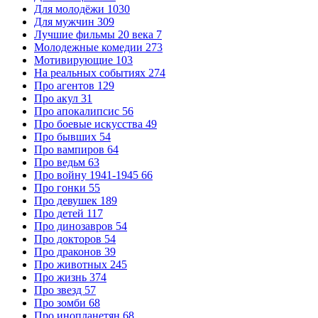
Для молодёжи
1030
Для мужчин
309
Лучшие фильмы 20 века
7
Молодежные комедии
273
Мотивирующие
103
На реальных событиях
274
Про агентов
129
Про акул
31
Про апокалипсис
56
Про боевые искусства
49
Про бывших
54
Про вампиров
64
Про ведьм
63
Про войну 1941-1945
66
Про гонки
55
Про девушек
189
Про детей
117
Про динозавров
54
Про докторов
54
Про драконов
39
Про животных
245
Про жизнь
374
Про звезд
57
Про зомби
68
Про инопланетян
68