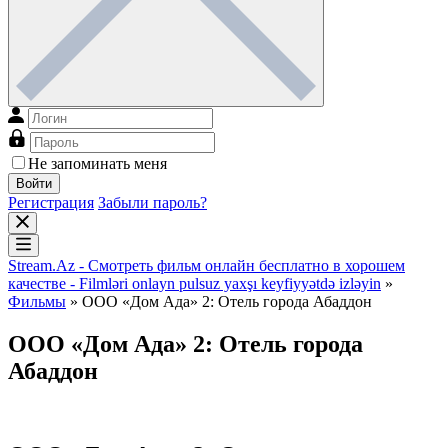
Не запоминать меня
Войти
Регистрация
Забыли пароль?
Stream.Az - Смотреть фильм онлайн бесплатно в хорошем
качестве - Filmləri onlayn pulsuz yaxşı keyfiyyətdə izləyin
»
Фильмы
» ООО «Дом Ада» 2: Отель города Абаддон
ООО «Дом Ада» 2: Отель города
Абаддон