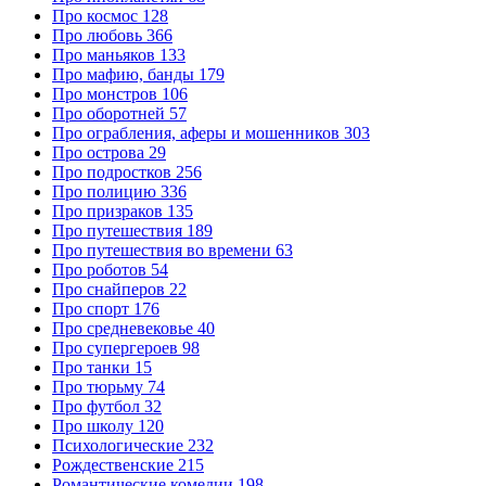
Про космос
128
Про любовь
366
Про маньяков
133
Про мафию, банды
179
Про монстров
106
Про оборотней
57
Про ограбления, аферы и мошенников
303
Про острова
29
Про подростков
256
Про полицию
336
Про призраков
135
Про путешествия
189
Про путешествия во времени
63
Про роботов
54
Про снайперов
22
Про спорт
176
Про средневековье
40
Про супергероев
98
Про танки
15
Про тюрьму
74
Про футбол
32
Про школу
120
Психологические
232
Рождественские
215
Романтические комедии
198