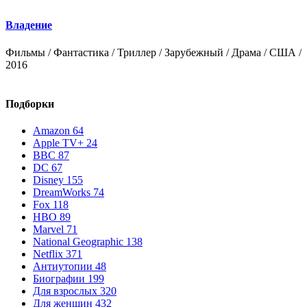
Владение
Фильмы / Фантастика / Триллер / Зарубежный / Драма / США /
Ф
2016
Х
Подборки
Amazon
64
Apple TV+
24
BBC
87
DC
67
Disney
155
DreamWorks
74
Fox
118
HBO
89
Marvel
71
National Geographic
138
Netflix
371
Антиутопии
48
Биографии
199
Для взрослых
320
Для женщин
432