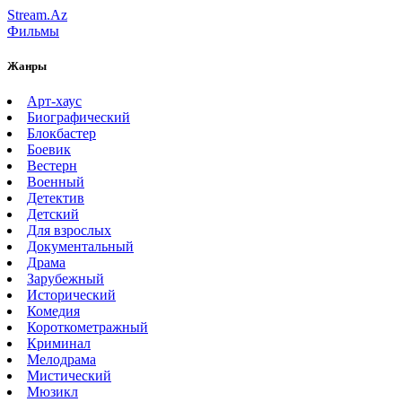
Stream.Az
Фильмы
Жанры
Арт-хаус
Биографический
Блокбастер
Боевик
Вестерн
Военный
Детектив
Детский
Для взрослых
Документальный
Драма
Зарубежный
Исторический
Комедия
Короткометражный
Криминал
Мелодрама
Мистический
Мюзикл