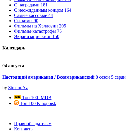
С наградами
181
С неожиданным концом
164
Самые кассовые
44
Ситкомы
90
Фильмы на Хэллоуин
205
Фильмы-катастрофы
75
Экранизация книг
150
Календарь
04 августа
0
Настоящий американец / Всеамериканский
8 сезон 5 серяи
by
Stream.Az
Топ 100 IMDB
Топ 100 Kinopoisk
Правообладателям
Контакты