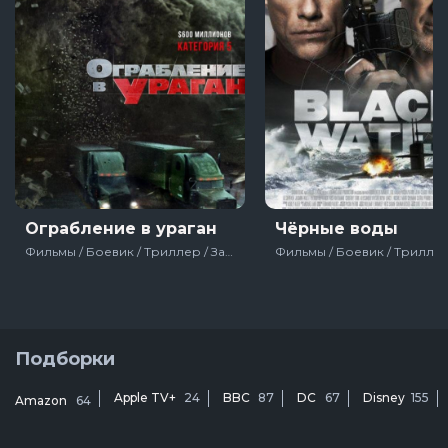
Ограбление в ураган
Чёрные воды
Фильмы / Боевик / Триллер / Зарубежный / Драма / Для молодёжи / Про ограбления, аферы и мошенников / США / 2018
Подборки
Apple TV+
24
BBC
87
DC
67
Disney
155
Amazon
64