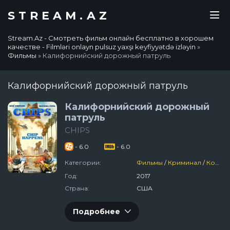
STREAM.AZ
Stream.Az - Смотреть фильм онлайн бесплатно в хорошем
качестве - Filmləri onlayn pulsuz yaxşı keyfiyyətdə izləyin
»
Фильмы
» Калифорнийский дорожный патруль
Калифорнийский дорожный патруль
Калифорнийский дорожный
патруль
CHIPS
- 6.0
- 6.0
Категории:
Фильмы
/
Криминал
/
Комедия
Год:
2017
Страна:
США
Подробнее