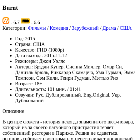
Burnt
- 6.7
- 6.6
Категории:
Фильмы
/
Комедия
/
Зарубежный
/
Драма
/
США
Год:
2015
Страна:
США
Качество:
FHD (1080p)
Дата выхода:
2015-11-12
Режисеры:
Джон Уэллс
Актеры:
Брэдли Купер, Сиенна Миллер, Омар Си,
Даниэль Брюль, Риккардо Скамарчо, Ума Турман, Эмма
Томпсон, Сэм Кили, Генри Гудман, Мэттью Риз
Возраст:
18+
Длительность:
101 мин. / 01:41
Озвучки:
Рус. Дублированный, Eng.Original, Укр.
Дубльований
Описание
В центре сюжета - история некогда знаменитого шеф-повара,
который из-за своего пагубного пристрастия теряет
собственный ресторан в Париже. Решив не сдаваться,
он вновь собирает свою команду, перестраивает лондонский