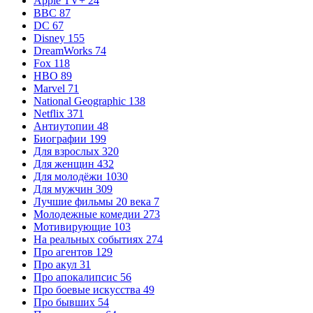
Apple TV+
24
BBC
87
DC
67
Disney
155
DreamWorks
74
Fox
118
HBO
89
Marvel
71
National Geographic
138
Netflix
371
Антиутопии
48
Биографии
199
Для взрослых
320
Для женщин
432
Для молодёжи
1030
Для мужчин
309
Лучшие фильмы 20 века
7
Молодежные комедии
273
Мотивирующие
103
На реальных событиях
274
Про агентов
129
Про акул
31
Про апокалипсис
56
Про боевые искусства
49
Про бывших
54