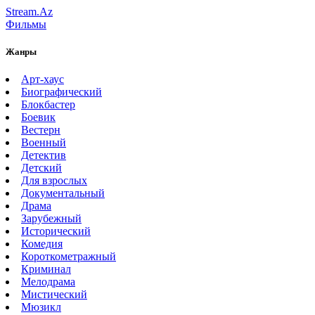
Stream.Az
Фильмы
Жанры
Арт-хаус
Биографический
Блокбастер
Боевик
Вестерн
Военный
Детектив
Детский
Для взрослых
Документальный
Драма
Зарубежный
Исторический
Комедия
Короткометражный
Криминал
Мелодрама
Мистический
Мюзикл