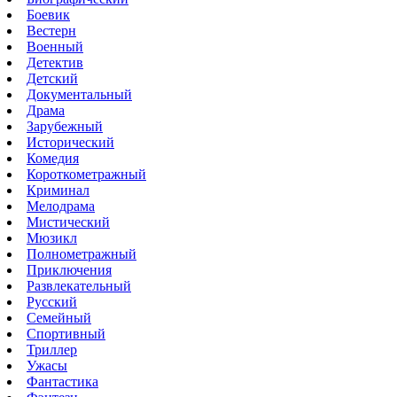
Боевик
Вестерн
Военный
Детектив
Детский
Документальный
Драма
Зарубежный
Исторический
Комедия
Короткометражный
Криминал
Мелодрама
Мистический
Мюзикл
Полнометражный
Приключения
Развлекательный
Русский
Семейный
Спортивный
Триллер
Ужасы
Фантастика