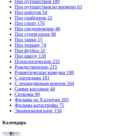
Про путешествия
189
Про путешествия во времени
63
Про роботов
54
Про снайперов
22
Про спорт
176
Про средневековье
40
Про супергероев
98
Про танки
15
Про тюрьму
74
Про футбол
32
Про школу
120
Психологические
232
Рождественские
215
Романтические комедии
198
С наградами
181
С неожиданным концом
164
Самые кассовые
44
Ситкомы
90
Фильмы на Хэллоуин
205
Фильмы-катастрофы
75
Экранизация книг
150
Календарь
04
05
06
07
08
09
10