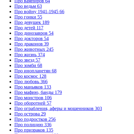
Про вампиров
64
Про ведьм
63
Про войну 1941-1945
66
Про гонки
55
Про девушек
189
Про детей
117
Про динозавров
54
Про докторов
54
Про драконов
39
Про животных
245
Про жизнь
374
Про звезд
57
Про зомби
68
Про инопланетян
68
Про космос
128
Про любовь
366
Про маньяков
133
Про мафию, банды
179
Про монстров
106
Про оборотней
57
Про ограбления, аферы и мошенников
303
Про острова
29
Про подростков
256
Про полицию
336
Про призраков
135