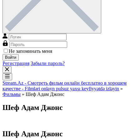
Не запоминать меня
Войти
Регистрация
Забыли пароль?
Stream.Az - Смотреть фильм онлайн бесплатно в хорошем
качестве - Filmləri onlayn pulsuz yaxşı keyfiyyətdə izləyin
»
Фильмы
» Шеф Адам Джонс
Шеф Адам Джонс
Шеф Адам Джонс