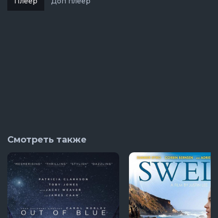
Плеер
Доп плеер
Смотреть также