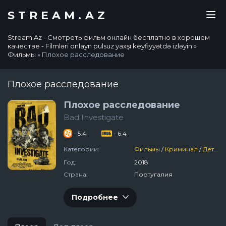
STREAM.AZ
Stream.Az - Смотреть фильм онлайн бесплатно в хорошем
качестве - Filmləri onlayn pulsuz yaxşı keyfiyyətdə izləyin
»
Фильмы
» Плохое расследование
Плохое расследование
Плохое расследование
Bad Investigate
- 5.4
- 6.4
Категории:
Фильмы
/
Криминал
/
Детектив
Год:
2018
Страна:
Португалия
Подробнее