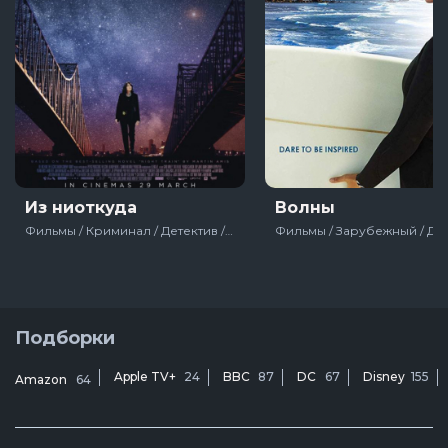
Из ниоткуда
Волны
Фильмы / Криминал / Детектив / Зарубежный / Драма / С неожиданным концом / США / Великобритания / 2018
Подборки
Apple TV+
24
BBC
87
DC
67
Disney
155
Amazon
64