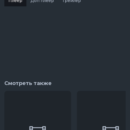
Плеер
Доп плеер
Трейлер
Смотреть также