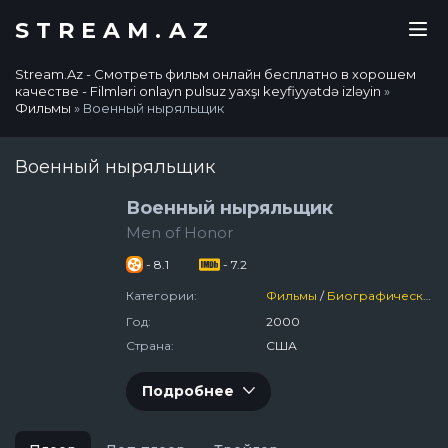
STREAM.AZ
Stream.Az - Смотреть фильм онлайн бесплатно в хорошем
качестве - Filmləri onlayn pulsuz yaxşı keyfiyyətdə izləyin
»
Фильмы
» Военный ныряльщик
Военный ныряльщик
Военный ныряльщик
Men of Honor
- 8.1
- 7.2
Категории:
Фильмы
/
Биографический
Год:
2000
Страна:
США
Подробнее