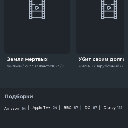
Земля мертвых
Убит своим долго
Фильмы / Ужасы / Фантастика / Зарубежный / Фильмы на Хэллоуин / Про зомби / Для молодёжи / США / Франция
Подборки
Apple TV+
24
BBC
87
DC
67
Disney
155
Amazon
64