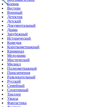
Боевик
Вестерн
Военный
Детектив
Детский
Документальный
Драма
Зарубежный
Исторический
Комедия
Короткометражный
Криминал
Мелодрама
Мистический
Мюзикл
Полнометражный
Приключения
Развлекательный
Русский
Семейный
Спортивный
Триллер
Ужасы
Фантастика