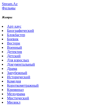
Stream.Az
Фильмы
Жанры
Арт-хаус
Биографический
Блокбастер
Боевик
Вестерн
Военный
Детектив
Детский
Для взрослых
Документальный
Драма
Зарубежный
Исторический
Комедия
Короткометражный
Криминал
Мелодрама
Мистический
Мюзикл