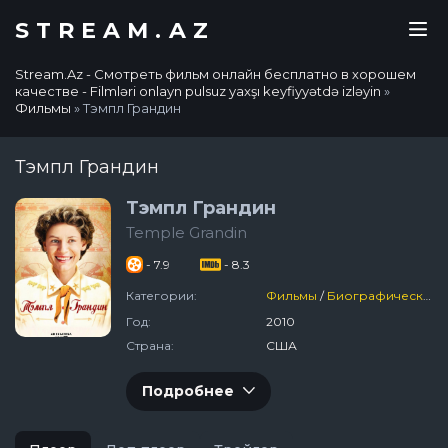
STREAM.AZ
Stream.Az - Смотреть фильм онлайн бесплатно в хорошем
качестве - Filmləri onlayn pulsuz yaxşı keyfiyyətdə izləyin
»
Фильмы
» Тэмпл Грандин
Тэмпл Грандин
Тэмпл Грандин
Temple Grandin
- 7.9
- 8.3
Категории:
Фильмы
/
Биографический
Год:
2010
Страна:
США
Подробнее