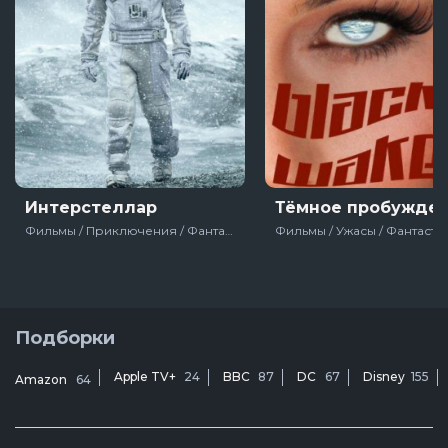
Интерстеллар
Тёмное пробужде
Фильмы / Приключения / Фантастика / Блокбастер / Зарубежный / Драма / Про путешествия во времени / Про апокалипсис / Антиутопии / С наградами / Про космос / США / Великобритания
Подборки
Apple TV+
24
BBC
87
DC
67
Disney
155
Amazon
64