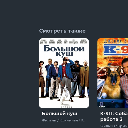
8 сезон 5 сер
Смотреть также
Большой куш
К-911: Соб
работа 2
Фильмы / Криминал / Комедия / Боевик / Зарубежный / Лучшие фильмы 20 века / Для мужчин / Про ограбления, аферы и мошенников / США / Великобритания