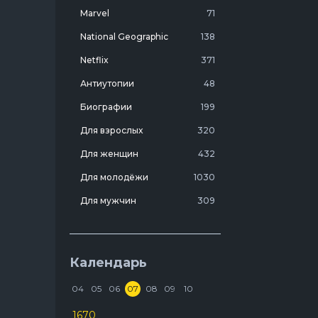
Marvel
71
National Geographic
138
Netflix
371
Антиутопии
48
ие,
Биографии
199
Для взрослых
320
Для женщин
432
Для молодёжи
1030
Для мужчин
309
Лучшие фильмы 20 века
7
Молодежные комедии
273
Календарь
Мотивирующие
103
04
05
06
07
08
09
10
На реальных событиях
274
1670
Про агентов
129