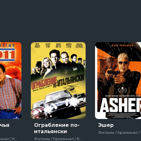
яи
13 сезон 8 серяи
Темная сторон
7 сезон 6 серяи
Тед Лассо
4 сезон 1 серяи
ачья
Ограбление по-
Эшер
итальянски
Фильмы / Криминал / Комедия / Боевик / Зарубежный / Для молодёжи / Про полицию / США
Фильмы / Криминал / Боевик / Триллер / Зарубежный / Про ограбления, аферы и мошенников / США / Великобритания / Франция