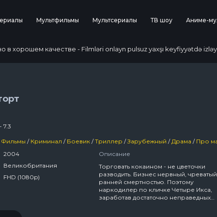
ериалы
Мультфильмы
Мультсериалы
ТВ шоу
Аниме-му
 хорошем качестве - Filmləri onlayn pulsuz yaxşı keyfiyyətdə izləy
торт
- 7.3
Фильмы
/
Криминал
/
Боевик
/
Триллер
/
Зарубежный
/
Драма
/
Про мафию, б
2004
Описание
Великобритания
Торговать кокаином - не цветочки
разводить. Бизнес нервный, чреватый
FHD (1080p)
ранней смертностью. Поэтому
наркодилер по кличке Четыре Икса,
заработав достаточно неправедных
денег, решает более не искушать суд
и уйти на покой. Однако перед этим е