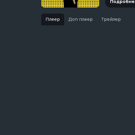
Подробне
Плеер
Доп плеер
Трейлер