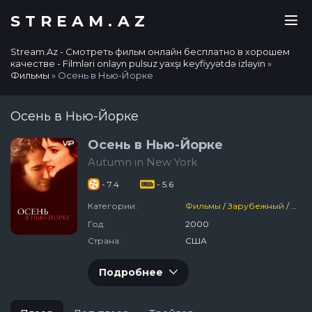
STREAM.AZ
Stream.Az - Смотреть фильм онлайн бесплатно в хорошем
качестве - Filmləri onlayn pulsuz yaxşı keyfiyyətdə izləyin
»
Фильмы
» Осень в Нью-Йорке
Осень в Нью-Йорке
Осень в Нью-Йорке
Autumn in New York
- 7.4
- 5.6
Категории:
Фильмы
/
Зарубежный
/
Мел
Год:
2000
Страна:
США
Подробнее