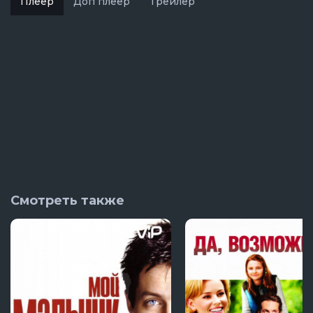
Плеер
Доп плеер
Трейлер
Смотреть также