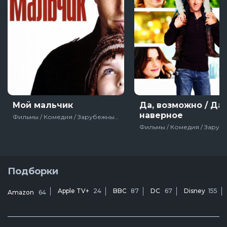
Мой мальчик
Да, возможно / Да,
наверное
Фильмы / Комедия / Зарубежный / Мелодрама / Драма / Про жизнь / США / Великобритания / Франция
Подборки
Apple TV+
24
BBC
87
DC
67
Disney
155
Amazon
64