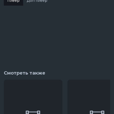
Плеер
Доп плеер
Смотреть также