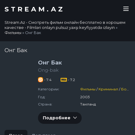
STREAM.AZ
Stream.Az - Смотреть фильм онлайн бесплатно в хорошем
качестве - Filmləri onlayn pulsuz yaxşı keyfiyyətdə izləyin
»
Фильмы
» Онг Бак
Онг Бак
Онг Бак
Ong-bak
- 7.4
- 7.2
Категории:
Фильмы
/
Криминал
/
Боевик
Год:
2003
Страна:
Таиланд
Подробнее