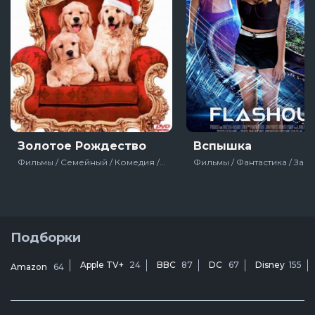
Золотое Рождество
Вспышка
Фильмы / Семейный / Комедия / Зарубежный / Мелодрама / Про животных / США
Подборки
Apple TV+
24
BBC
87
DC
67
Disney
155
Amazon
64