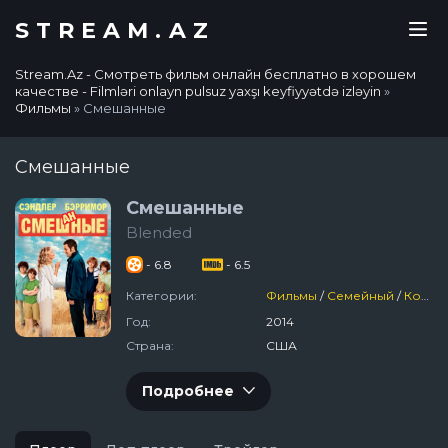
STREAM.AZ
Stream.Az - Смотреть фильм онлайн бесплатно в хорошем
качестве - Filmləri onlayn pulsuz yaxşı keyfiyyətdə izləyin
»
Фильмы
» Смешанные
Смешанные
Смешанные
Blended
- 6.8
- 6.5
Категории:
Фильмы
/
Семейный
/
Комедия
Год:
2014
Страна:
США
Подробнее