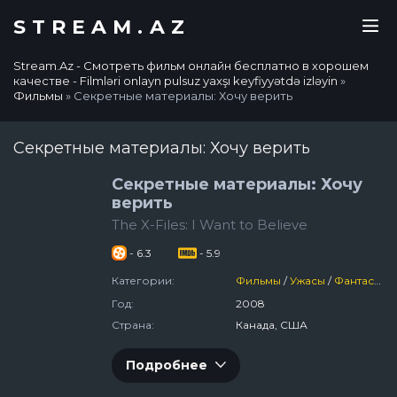
STREAM.AZ
Stream.Az - Смотреть фильм онлайн бесплатно в хорошем
качестве - Filmləri onlayn pulsuz yaxşı keyfiyyətdə izləyin
»
Фильмы
» Секретные материалы: Хочу верить
Секретные материалы: Хочу верить
Секретные материалы: Хочу
верить
The X-Files: I Want to Believe
- 6.3
- 5.9
Категории:
Фильмы
/
Ужасы
/
Фантастика
Год:
2008
Страна:
Канада, США
Подробнее