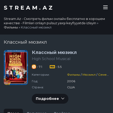
STREAM.AZ
Stream.Az - Смотреть фильм онлайн бесплатно в хорошем
качестве - Filmləri onlayn pulsuz yaxşı keyfiyyətdə izləyin
»
Фильмы
» Классный мюзикл
Классный мюзикл
Классный мюзикл
High School Musical
- 7.1
- 5.5
Категории:
Фильмы
/
Мюзикл
/
Семейный
Год:
2006
Страна:
США
Подробнее