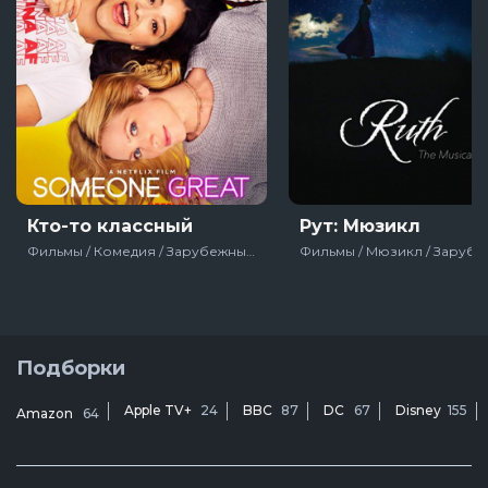
Кто-то классный
Рут: Мюзикл
Фильмы / Комедия / Зарубежный / Мелодрама / США / 2019
Подборки
Apple TV+
24
BBC
87
DC
67
Disney
155
Amazon
64