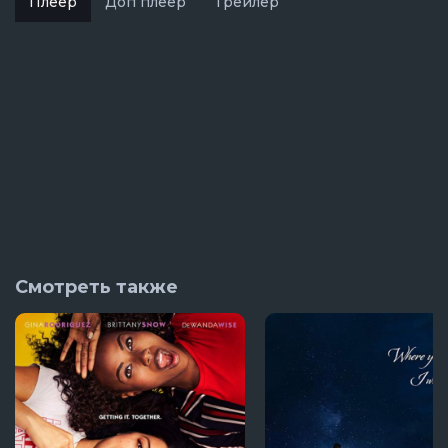
Плеер
Доп плеер
Трейлер
Смотреть также