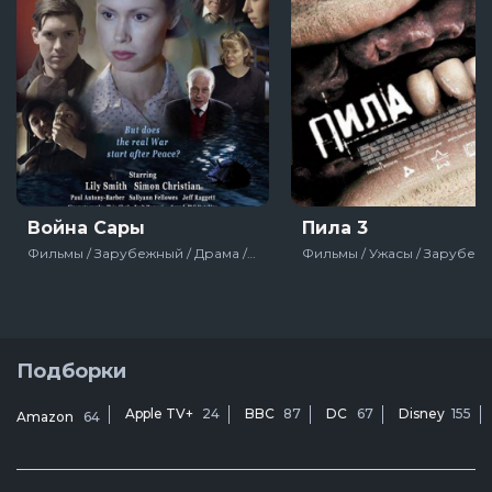
Война Сары
Пила 3
Фильмы / Зарубежный / Драма / Великобритания / 2018
Подборки
Apple TV+
24
BBC
87
DC
67
Disney
155
Amazon
64