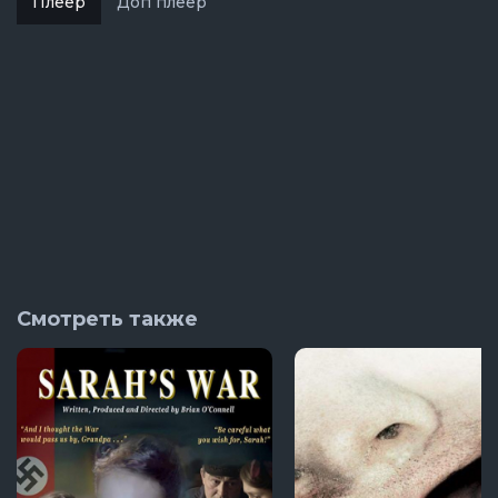
Плеер
Доп плеер
Смотреть также