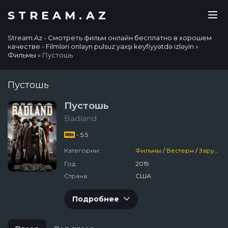
STREAM.AZ
Stream.Az - Смотреть фильм онлайн бесплатно в хорошем
качестве - Filmləri onlayn pulsuz yaxşı keyfiyyətdə izləyin
»
Фильмы
» Пустошь
Пустошь
Пустошь
Badland
- 5.5
Категории:
Фильмы
/
Вестерн
/
Зарубежный
Год:
2019
Страна:
США
Подробнее