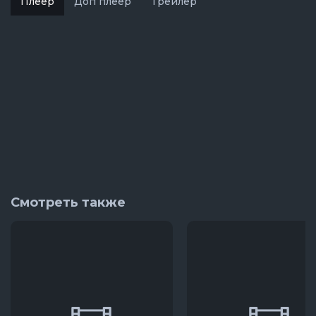
Плеер
Доп плеер
Трейлер
Смотреть также