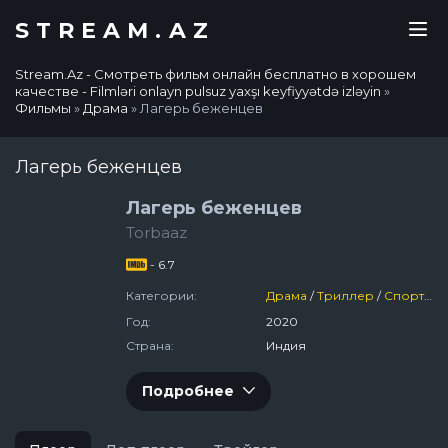
STREAM.AZ
Stream.Az - Смотреть фильм онлайн бесплатно в хорошем
качестве - Filmləri onlayn pulsuz yaxşı keyfiyyətdə izləyin
»
Фильмы
»
Драма
» Лагерь беженцев
Лагерь беженцев
Лагерь беженцев
Torbaaz
- 6.7
Категории:
Драма
/
Триллер
/
Спортивный
Год:
2020
Страна:
Индия
Подробнее