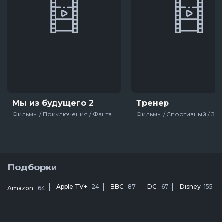
Мы из будущего 2
Тренер
Фильмы / Приключения / Фантастика / Военный / Русский / Боевик / Про путешествия во времени / Про войну 1941-1945 / Россия
Подборки
Apple TV+
24
BBC
87
DC
67
Disney
155
Amazon
64