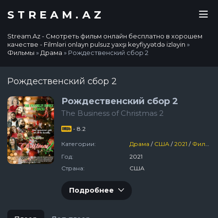
STREAM.AZ
Stream.Az - Смотреть фильм онлайн бесплатно в хорошем
качестве - Filmləri onlayn pulsuz yaxşı keyfiyyətdə izləyin
»
Фильмы
»
Драма
» Рождественский сбор 2
Рождественский сбор 2
Рождественский сбор 2
The Business of Christmas 2
- 8.2
Категории:
Драма
/
США
/
2021
/
Фильмы
Год:
2021
Страна:
США
Подробнее