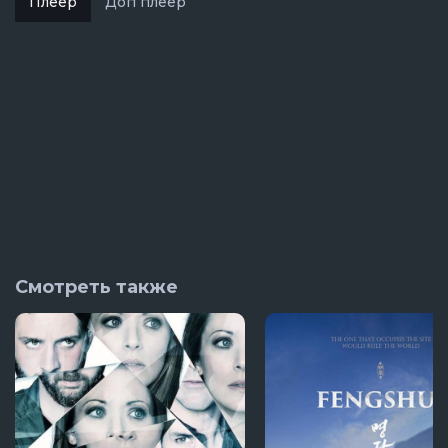
Плеер
Доп плеер
Смотреть также