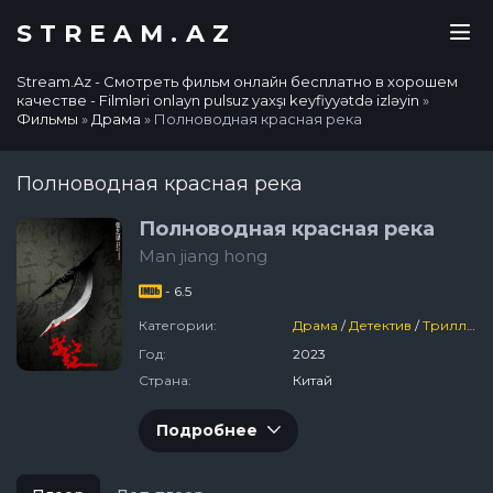
STREAM.AZ
Stream.Az - Смотреть фильм онлайн бесплатно в хорошем
качестве - Filmləri onlayn pulsuz yaxşı keyfiyyətdə izləyin
»
Фильмы
»
Драма
» Полноводная красная река
Полноводная красная река
Полноводная красная река
Man jiang hong
- 6.5
Категории:
Драма
/
Детектив
/
Триллер
Год:
2023
Страна:
Китай
Подробнее