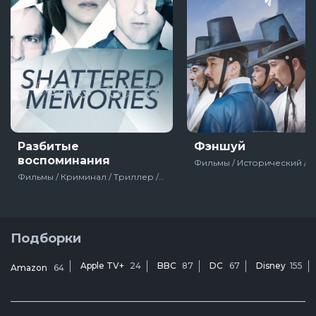
Разбитые
Фэншуй
воспоминания
Фильмы / Криминал / Триллер / Зарубежный / США / 2018
Подборки
Apple TV+
24
BBC
87
DC
67
Disney
155
Amazon
64