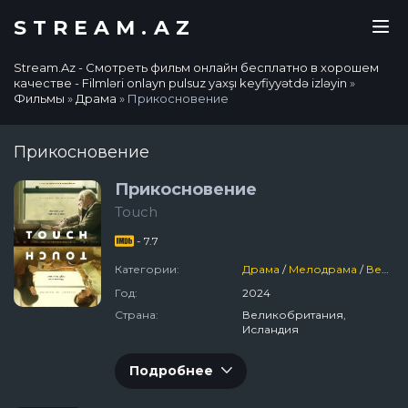
STREAM.AZ
Stream.Az - Смотреть фильм онлайн бесплатно в хорошем
качестве - Filmləri onlayn pulsuz yaxşı keyfiyyətdə izləyin
»
Фильмы
»
Драма
» Прикосновение
Прикосновение
Прикосновение
Touch
- 7.7
Категории:
Драма
/
Мелодрама
/
Великобритания
Год:
2024
Страна:
Великобритания,
Исландия
Подробнее