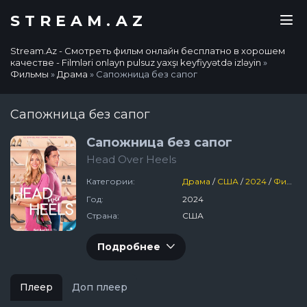
STREAM.AZ
Stream.Az - Смотреть фильм онлайн бесплатно в хорошем
качестве - Filmləri onlayn pulsuz yaxşı keyfiyyətdə izləyin
»
Фильмы
»
Драма
» Сапожница без сапог
Сапожница без сапог
Сапожница без сапог
Head Over Heels
Категории:
Драма
/
США
/
2024
/
Фильмы
Год:
2024
Страна:
США
Подробнее
Плеер
Доп плеер