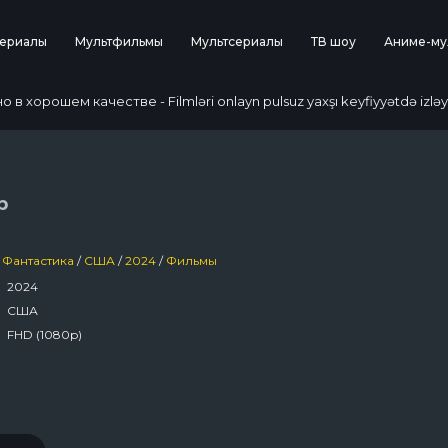
ериалы
Мультфильмы
Мультсериалы
ТВ шоу
Аниме-му
 хорошем качестве - Filmləri onlayn pulsuz yaxşı keyfiyyətdə izləy
р
Фантастика
/
США
/
2024
/
Фильмы
2024
США
FHD (1080p)