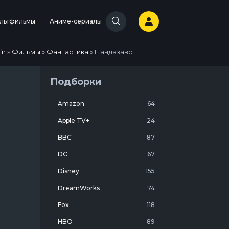
льтфильмы
Аниме-сериалы
in
»
Фильмы
»
Фантастика
» Пандазавр
Подборки
Amazon
64
Apple TV+
24
BBC
87
DC
67
Disney
155
DreamWorks
74
Fox
118
HBO
89