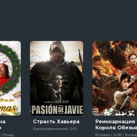
13 сезон 8 серяи
3 сезон 1 серяи
Темная сторона ринга
7 сезон 6 серяи
Тед Лассо
4 сезон 1 серяи
на
Страсть Хавьера
Реинкарнация
о
Короля Обезь
Биографический / 2019 / Фильмы
Комедия / США / Рождественские / 2023 / Фильмы
Боевик / 2018 / Филь