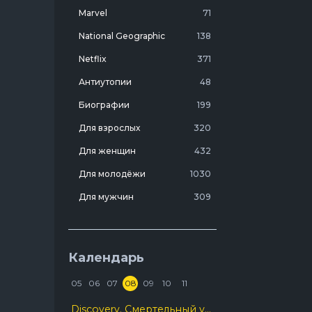
Marvel
71
National Geographic
138
Netflix
371
Антиутопии
48
Биографии
199
Для взрослых
320
Для женщин
432
Для молодёжи
1030
Для мужчин
309
Лучшие фильмы 20 века
7
Молодежные комедии
273
Календарь
Мотивирующие
103
05
06
07
08
09
10
11
На реальных событиях
274
Discovery. Смертельный улов
Про агентов
129