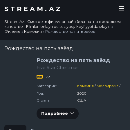
STREAM.AZ
Stream.Az - Смотреть фильм онлайн бесплатно в хорошем
качестве - Filmləri onlayn pulsuz yaxşı keyfiyyətdə izləyin
»
Фильмы
»
Комедия
» Рождество на пять звёзд
Рождество на пять звёзд
Рождество на пять звёзд
Five Star Christmas
- 7.3
Категории:
Комедия
/
Мелодрама
/
СШ
Год:
2020
Страна:
США
Подробнее