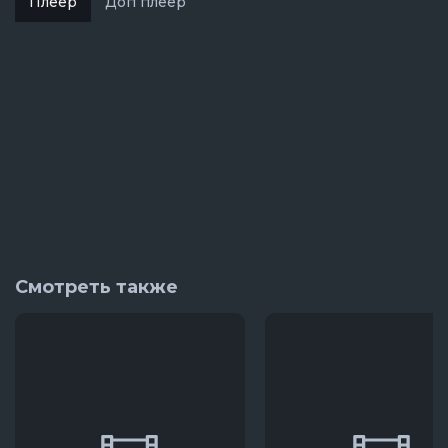
Плеер
Доп плеер
Смотреть также