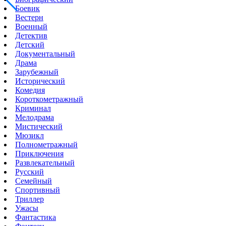
Боевик
Вестерн
Военный
Детектив
Детский
Документальный
Драма
Зарубежный
Исторический
Комедия
Короткометражный
Криминал
Мелодрама
Мистический
Мюзикл
Полнометражный
Приключения
Развлекательный
Русский
Семейный
Спортивный
Триллер
Ужасы
Фантастика