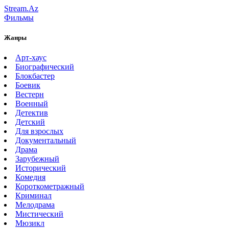
Stream.Az
Фильмы
Жанры
Арт-хаус
Биографический
Блокбастер
Боевик
Вестерн
Военный
Детектив
Детский
Для взрослых
Документальный
Драма
Зарубежный
Исторический
Комедия
Короткометражный
Криминал
Мелодрама
Мистический
Мюзикл