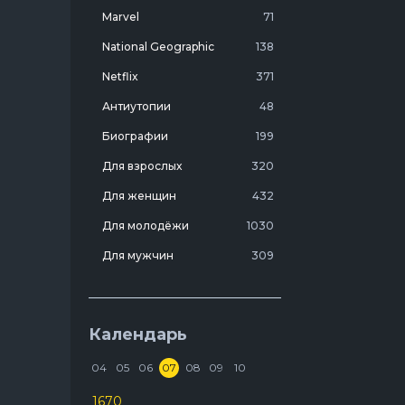
Marvel
71
National Geographic
138
Netflix
371
Антиутопии
48
Биографии
199
Для взрослых
320
Для женщин
432
Для молодёжи
1030
Для мужчин
309
Лучшие фильмы 20 века
7
Молодежные комедии
273
Календарь
Мотивирующие
103
04
05
06
07
08
09
10
На реальных событиях
274
1670
Про агентов
129