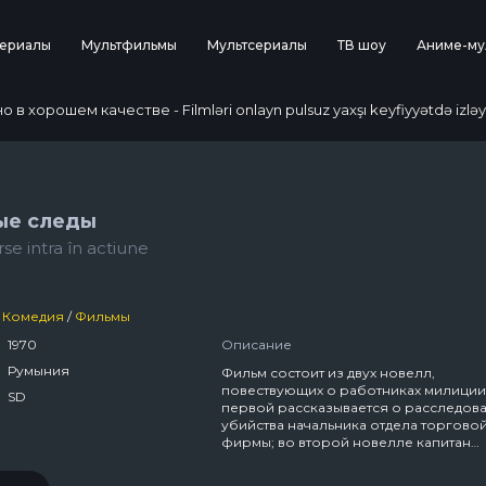
ериалы
Мультфильмы
Мультсериалы
ТВ шоу
Аниме-му
 хорошем качестве - Filmləri onlayn pulsuz yaxşı keyfiyyətdə izləy
ые следы
se intra în actiune
Комедия
/
Фильмы
1970
Описание
Румыния
Фильм состоит из двух новелл,
повествующих о работниках милиции
SD
первой рассказывается о расследов
убийства начальника отдела торгово
фирмы; во второй новелле капитан
Панаит и его помощники раскрывают
банду преступников, которые под ви