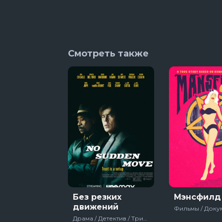
8 сезон 5 сер
Смотреть также
Без резких
Мэнсфилд 
движений
Драма / Детектив / Триллер / Криминал / США / HBO / 2021 / Фильмы