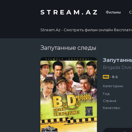
STREAM.AZ
Фильмы
С
Stream.Az - Смотреть фильм онлайн бесплатно в
Запутанные следы
Запутанн
Brigada Diver
- 8.6
Категории:
Год:
Страна:
Качество: