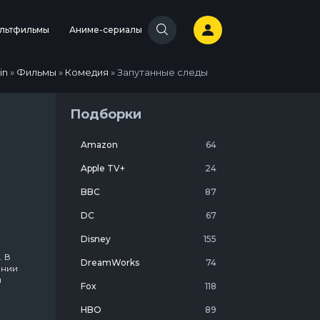
льтфильмы
Аниме-сериалы
in
»
Фильмы
»
Комедия
» Запутанные следы
Подборки
Amazon
64
Apple TV+
24
BBC
87
DC
67
Disney
155
. В
DreamWorks
74
ании
й
Fox
118
HBO
89
дом