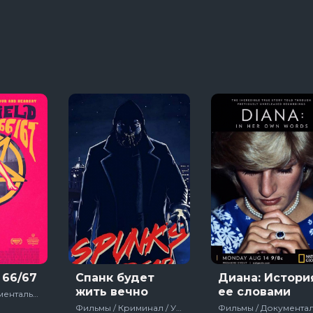
яи
13 сезон 8 серяи
Темная сторон
7 сезон 6 серяи
Тед Лассо
4 сезон 1 серяи
66/67
Спанк будет
Диана: Истори
жить вечно
ее словами
Фильмы / Документальный / Мюзикл / Биографический / США / 2017
Фильмы / Криминал / Ужасы / Фэнтези / Комедия / Боевик / Зарубежный / США / 2018