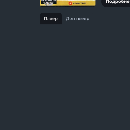
Подробне
Плеер
Доп плеер