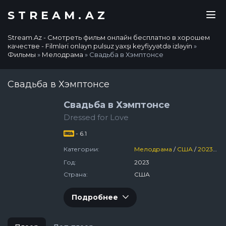
STREAM.AZ
Stream.Az - Смотреть фильм онлайн бесплатно в хорошем
качестве - Filmləri onlayn pulsuz yaxşı keyfiyyətdə izləyin
»
Фильмы
»
Мелодрама
» Свадьба в Хэмптонсе
Свадьба в Хэмптонсе
Свадьба в Хэмптонсе
Dressed for Love
- 6.1
Категории:
Мелодрама
/
США
/
2023
/
Ф
Год:
2023
Страна:
США
Подробнее