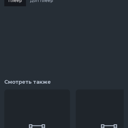
Плеер
Доп плеер
Смотреть также