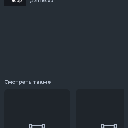
Плеер
Доп плеер
Смотреть также