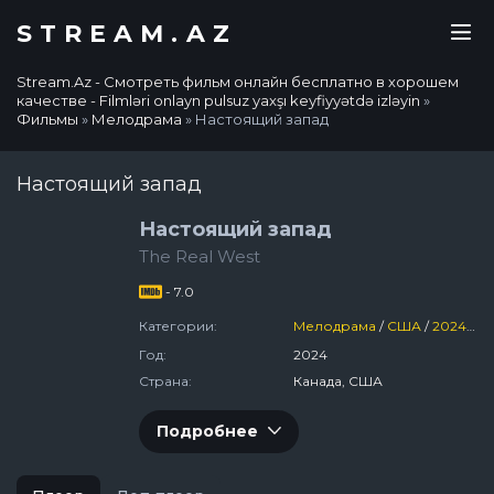
STREAM.AZ
Stream.Az - Смотреть фильм онлайн бесплатно в хорошем
качестве - Filmləri onlayn pulsuz yaxşı keyfiyyətdə izləyin
»
Фильмы
»
Мелодрама
» Настоящий запад
Настоящий запад
Настоящий запад
The Real West
- 7.0
Категории:
Мелодрама
/
США
/
2024
/
Ф
Год:
2024
Страна:
Канада, США
Подробнее