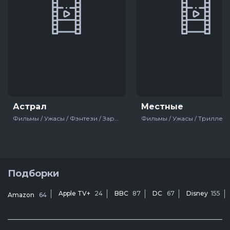
Астрал
Местные
Фильмы / Ужасы / Фэнтези / Зарубежный / Фильмы на Хэллоуин / Про призраков / Для молодёжи / США
Подборки
Apple TV+
24
BBC
87
DC
67
Disney
155
Amazon
64