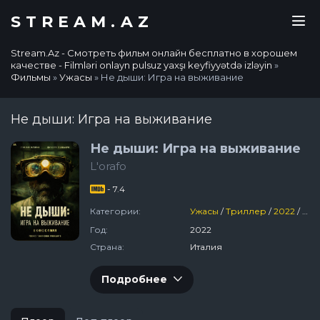
STREAM.AZ
Stream.Az - Смотреть фильм онлайн бесплатно в хорошем
качестве - Filmləri onlayn pulsuz yaxşı keyfiyyətdə izləyin
»
Фильмы
»
Ужасы
» Не дыши: Игра на выживание
Не дыши: Игра на выживание
Не дыши: Игра на выживание
L'orafo
- 7.4
Категории:
Ужасы
/
Триллер
/
2022
/
Фи
Год:
2022
Страна:
Италия
Подробнее