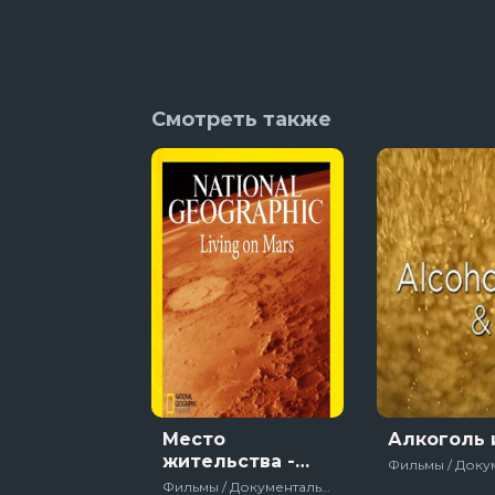
8 сезон 5 сер
Смотреть также
Место
Алкоголь 
жительства -
Марс
Фильмы / Документальный / США