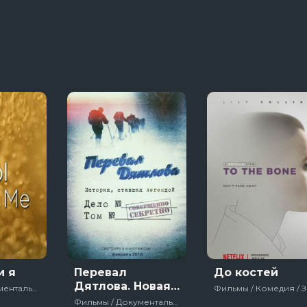
яи
13 сезон 8 серяи
Темная сторон
7 сезон 6 серяи
Тед Лассо
4 сезон 1 серяи
и я
Перевал
До костей
Дятлова. Новая
Фильмы / Документальный / Зарубежный / США / 2018
жертва
Фильмы / Документальный / Русский / Россия / 2016