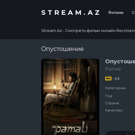
STREAM.AZ
Фильмы
С
Stream.Az - Смотреть фильм онлайн бесплатно в
Опустошение
Опустош
Pamali
- 5.5
Категории:
Год:
Страна:
Качество: