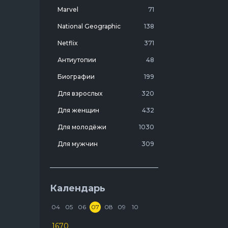
Marvel
71
National Geographic
138
Netflix
371
Антиутопии
48
Биографии
199
Для взрослых
320
Для женщин
432
Для молодёжи
1030
Для мужчин
309
Лучшие фильмы 20 века
7
Молодежные комедии
273
Календарь
Мотивирующие
103
04
05
06
07
08
09
10
На реальных событиях
274
1670
Про агентов
129