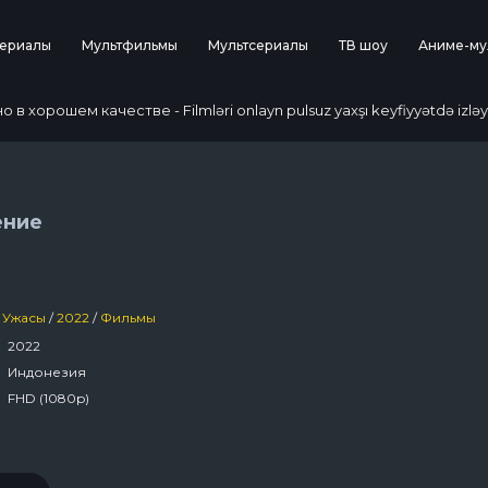
ериалы
Мультфильмы
Мультсериалы
ТВ шоу
Аниме-му
 хорошем качестве - Filmləri onlayn pulsuz yaxşı keyfiyyətdə izləy
ение
Ужасы
/
2022
/
Фильмы
2022
Индонезия
FHD (1080p)