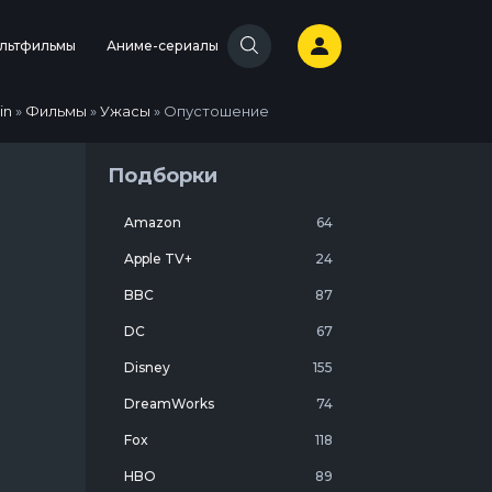
льтфильмы
Аниме-сериалы
in
»
Фильмы
»
Ужасы
» Опустошение
Подборки
Amazon
64
Apple TV+
24
BBC
87
DC
67
Disney
155
DreamWorks
74
Fox
118
HBO
89