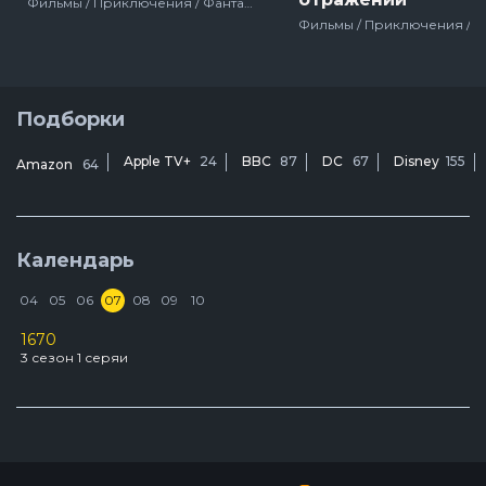
Фильмы / Приключения / Фантастика / Блокбастер / Боевик / Зарубежный / Про супергероев / Для молодёжи / Marvel / США
Подборки
Apple TV+
24
BBC
87
DC
67
Disney
155
Amazon
64
Календарь
04
05
06
07
08
09
10
1670
D
3 сезон 1 серяи
2
У
3