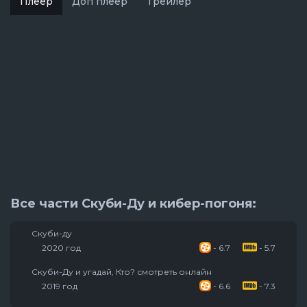
Плеер
Доп плеер
Трейлер
Все части Скуби-Ду и кибер-погоня:
Скуби-ду
2020 год
- 6.7
- 5.7
Скуби-Ду и угадай, Кто? смотреть онлайн
2019 год
- 6.6
- 7.3