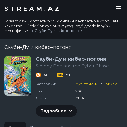
STREAM.AZ
Stream.Az - Смотреть фильм онлайн бесплатно в хорошем
качестве - Filmləri onlayn pulsuz yaxşı keyfiyyətdə izləyin
»
Мультфильмы
» Скуби-Ду и кибер-погоня
Скуби-Ду и кибер-погоня
Скуби-Ду и кибер-погоня
Scooby Doo and the Cyber Chase
- 6.8
- 7.1
Категории:
Мультфильмы
/
Приключения
Год:
2001
Страна:
США
Подробнее